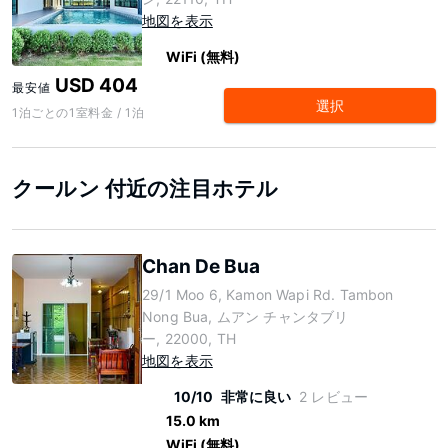
地図を表示
WiFi (無料)
USD 404
最安値
選択
1泊ごとの1室料金 / 1泊
クールン 付近の注目ホテル
Chan De Bua
29/1 Moo 6, Kamon Wapi Rd. Tambon
Nong Bua, ムアン チャンタブリ
ー, 22000, TH
地図を表示
10/10
非常に良い
2 レビュー
15.0 km
WiFi (無料)