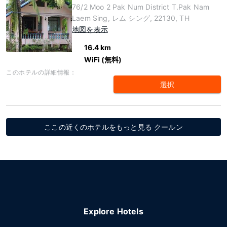
76/2 Moo 2 Pak Num District T.Pak Nam
Laem Sing, レム シング, 22130, TH
地図を表示
16.4 km
WiFi (無料)
このホテルの詳細情報：
選択
ここの近くのホテルをもっと見る クールン
Explore Hotels