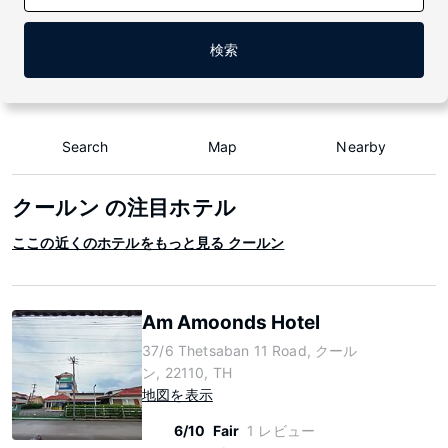
検索
Search
Map
Nearby
クールン の注目ホテル
ここの近くのホテルをもっと見る クールン
Am Amoonds Hotel
37/6 Thetsaban 11 Road, クール
ン, 22110, TH
地図を表示
6/10
Fair
1 レビュー