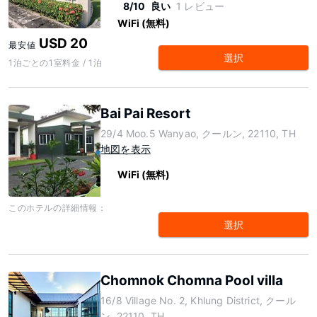
8/10
良い
1 レビュー
WiFi (無料)
USD 20
最安値
選択
1泊ごとの1室料金 / 1泊
Bai Pai Resort
29/4 Moo.5 Wanyao, クールン, 22110, TH
地図を表示
WiFi (無料)
このホテルの詳細情報：
選択
Chomnok Chomna Pool villa
16/8 Village No. 2, Khlung District, クール
ン, 22110, TH