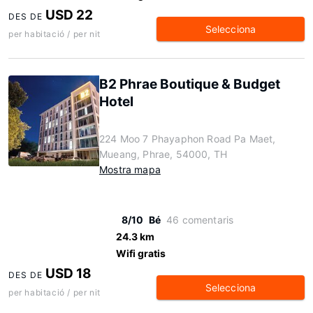
USD 22
DES DE
Selecciona
per habitació / per nit
B2 Phrae Boutique & Budget
Hotel
224 Moo 7 Phayaphon Road Pa Maet,
Mueang, Phrae, 54000, TH
Mostra mapa
8/10
Bé
46 comentaris
24.3 km
Wifi gratis
USD 18
DES DE
Selecciona
per habitació / per nit