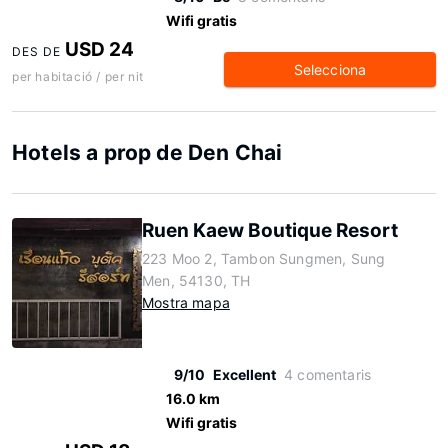
Wifi gratis
USD 24
DES DE
Selecciona
per habitació / per nit
Hotels a prop de Den Chai
Ruen Kaew Boutique Resort
223 Moo 2, Tambon Sungmen, Sung
Men, 54130, TH
Mostra mapa
9/10
Excellent
4 comentaris
16.0 km
Wifi gratis