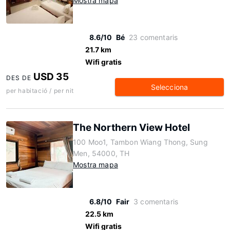
Mostra mapa
8.6/10
Bé
23 comentaris
21.7 km
Wifi gratis
USD 35
DES DE
Selecciona
per habitació / per nit
The Northern View Hotel
100 Moo1, Tambon Wiang Thong, Sung
Men, 54000, TH
Mostra mapa
6.8/10
Fair
3 comentaris
22.5 km
Wifi gratis