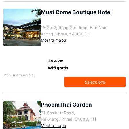
Must Come Boutique Hotel
18 Soi 2, Rong Sor Road, Ban Nam
Khong, Phrae, 54000, TH
Mostra mapa
24.4 km
Wifi gratis
Més informació a:
Selecciona
PhoomThai Garden
31 Sasibutr Road,
Naiwiang, Phrae, 54000, TH
Mostra mapa