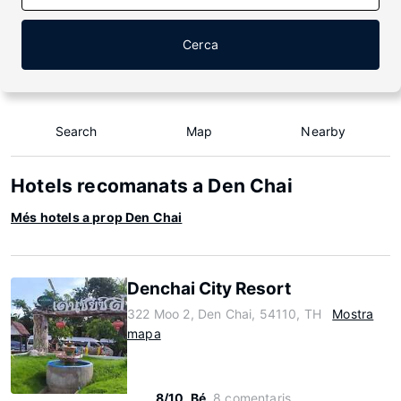
Cerca
Search
Map
Nearby
Hotels recomanats a Den Chai
Més hotels a prop Den Chai
Denchai City Resort
322 Moo 2, Den Chai, 54110, TH
Mostra
mapa
8/10
Bé
8 comentaris