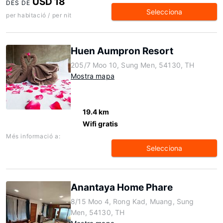
USD 18
DES DE
Selecciona
per habitació / per nit
Huen Aumpron Resort
205/7 Moo 10, Sung Men, 54130, TH
Mostra mapa
19.4 km
Wifi gratis
Més informació a:
Selecciona
Anantaya Home Phare
8/15 Moo 4, Rong Kad, Muang, Sung
Men, 54130, TH