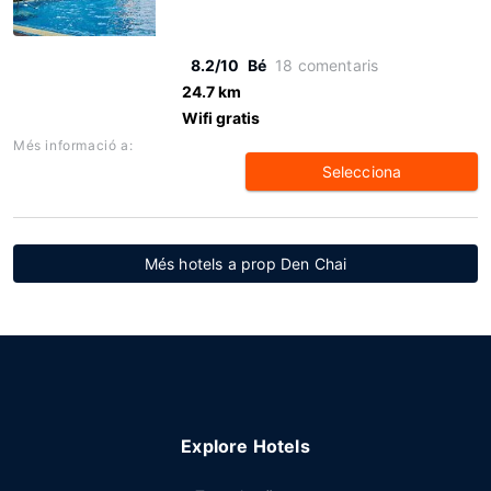
8.2/10
Bé
18 comentaris
24.7 km
Wifi gratis
Més informació a:
Selecciona
Més hotels a prop Den Chai
Explore Hotels