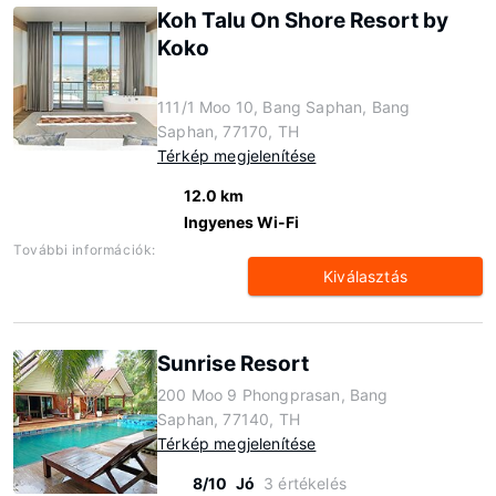
Koh Talu On Shore Resort by
Koko
111/1 Moo 10, Bang Saphan, Bang
Saphan, 77170, TH
Térkép megjelenítése
12.0 km
Ingyenes Wi-Fi
További információk:
Kiválasztás
Sunrise Resort
200 Moo 9 Phongprasan, Bang
Saphan, 77140, TH
Térkép megjelenítése
8/10
Jó
3 értékelés