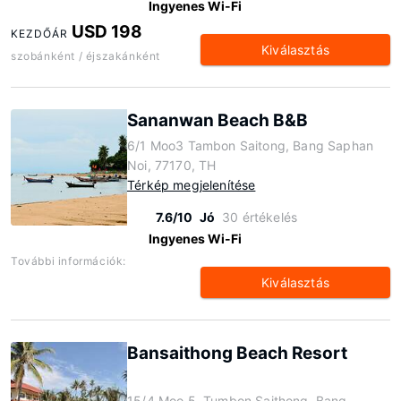
Ingyenes Wi-Fi
USD 198
KEZDŐÁR
Kiválasztás
szobánként / éjszakánként
Sananwan Beach B&B
6/1 Moo3 Tambon Saitong, Bang Saphan
Noi, 77170, TH
Térkép megjelenítése
7.6/10
Jó
30 értékelés
Ingyenes Wi-Fi
További információk:
Kiválasztás
Bansaithong Beach Resort
15/4 Moo.5, Tumbon Saithong, Bang