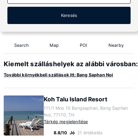
Keresés
Search
Map
POI
Nearby
Kiemelt szálláshelyek az alábbi városban
További környékbeli szállások itt: Bang Saphan Noi
Koh Talu Island Resort
111/1 Moo 10 Bangsaphan, Bang Saphan
Noi, 77170, TH
Térkép megjelenítése
8.8/10
Jó
21 értékelés