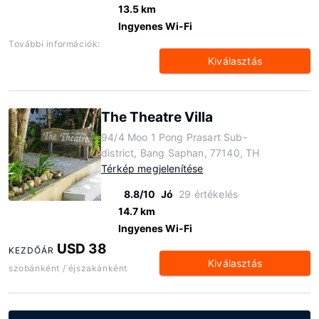
13.5 km
Ingyenes Wi-Fi
További információk:
Kiválasztás
The Theatre Villa
94/4 Moo 1 Pong Prasart Sub-
district, Bang Saphan, 77140, TH
Térkép megjelenítése
8.8/10
Jó
29 értékelés
14.7 km
Ingyenes Wi-Fi
USD 38
KEZDŐÁR
Kiválasztás
szobánként / éjszakánként