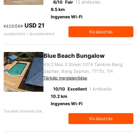
6/10
Fair
12 értékelés
9.5 km
Ingyenes Wi-Fi
USD 21
KEZDŐÁR
Kiválasztás
szobánként / éjszakánként
Blue Beach Bungalow
93/2 Moo 3 Street 3374 Tambon Bang
Saphan, Bang Saphan, 77170, TH
Térkép megjelenítése
10/10
Excellent
1 értékelés
10.2 km
Ingyenes Wi-Fi
További információk:
Kiválasztás