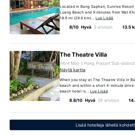
Located in Bang Saphan, Sunrise Resort 
Luang Beach and 9 minutes from Wat Kha
18.6 mi (29.9 km)...
Lue Lisää
8/10
Hyvä
3 arvioon
13.5 
The Theatre Villa
94/4 Moo 1 Pong Prasart Sub-distric
Näytä kartta
When you stay at The Theatre Villa in Ba
beach and within a short 4-minute driv
beach hotel is...
Lue Lisää
8.8/10
Hyvä
29 arvioon
14
Lisää hotelleja lähellä kohde