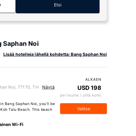
a
Etsi
g Saphan Noi
Lisää hotelleja lähellä kohdetta: Bang Saphan Noi
ALKAEN
han Noi, 77170, TH
Näytä
USD 198
per huone / yötä kohti
 in Bang Saphan Noi, you'll be
Valitse
 Koh Talu Beach. This beach
ainen Wi-Fi