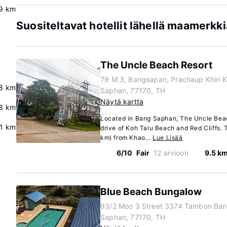
9 km
Suositeltavat hotellit lähellä maamerkk
The Uncle Beach Resort
79 M.3, Bangsapan, Prachaup Khiri 
8 km
Saphan, 77170, TH
Näytä kartta
.8 km
Located in Bang Saphan, The Uncle Beac
.1 km
drive of Koh Talu Beach and Red Cliffs. T
km) from Khao...
Lue Lisää
6/10
Fair
12 arvioon
9.5 k
Blue Beach Bungalow
93/2 Moo 3 Street 3374 Tambon Ba
Saphan, 77170, TH