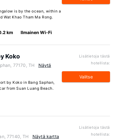
galow is by the ocean, within a
and Wat Khao Tham Ma Rong.
0.2 km
Ilmainen Wi-Fi
by Koko
Lisätietoja tästä
hotellista:
aphan, 77170, TH
Näytä
Valitse
ort by Koko in Bang Saphan,
 car from Suan Luang Beach.
Lisätietoja tästä
hotellista:
an, 77140, TH
Näytä kartta