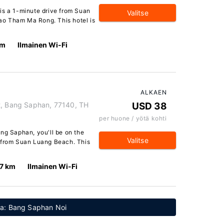
is a 1-minute drive from Suan
Valitse
o Tham Ma Rong. This hotel is
km
Ilmainen Wi-Fi
ALKAEN
t, Bang Saphan, 77140, TH
USD 38
per huone / yötä kohti
ng Saphan, you'll be on the
Valitse
e from Suan Luang Beach. This
.7 km
Ilmainen Wi-Fi
tta: Bang Saphan Noi