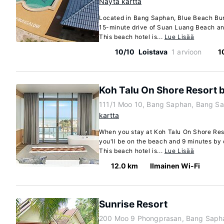
Näytä kartta
Located in Bang Saphan, Blue Beach Bun
15-minute drive of Suan Luang Beach 
This beach hotel is...
Lue Lisää
10/10
Loistava
1 arvioon
1
Koh Talu On Shore Resort 
111/1 Moo 10, Bang Saphan, Bang S
kartta
When you stay at Koh Talu On Shore Res
you'll be on the beach and 9 minutes by
This beach hotel is...
Lue Lisää
12.0 km
Ilmainen Wi-Fi
Sunrise Resort
200 Moo 9 Phongprasan, Bang Saph