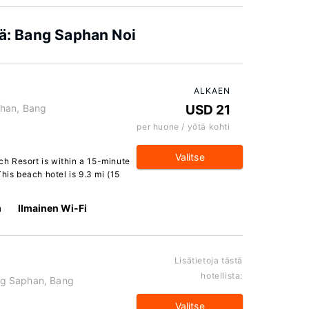
iä: Bang Saphan Noi
ALKAEN
Khan, Bang
USD 21
per huone / yötä kohti
Valitse
h Resort is within a 15-minute
his beach hotel is 9.3 mi (15
m
Ilmainen Wi-Fi
Lisätietoja tästä
hotellista:
ng Saphan, Bang
Valitse