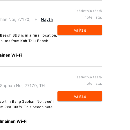
Lisätietoja tästä
hotellista:
han Noi, 77170, TH
Näytä
Valitse
ach B&B is in a rural location,
minutes from Koh Talu Beach.
ainen Wi-Fi
Lisätietoja tästä
hotellista:
Saphan Noi, 77170, TH
Valitse
ort in Bang Saphan Noi, you'll
m Red Cliffs. This beach hotel
Ilmainen Wi-Fi