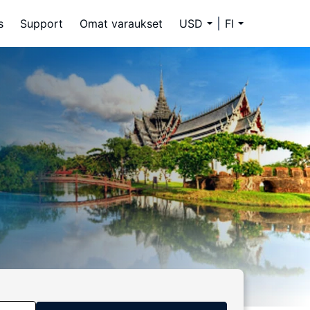
s
Support
Omat varaukset
USD
FI