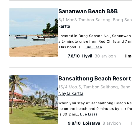
Sananwan Beach B&B
6/1 Moo3 Tambon Saitong, Bang Sap
kartta
Located in Bang Saphan Noi, Sananwan Be
a 2-minute drive from Red Cliffs and 7 
This hotel is...
Lue Lisää
7.6/10
Hyvä
30 arvioon
Ilm
Bansaithong Beach Resort
15/4 Moo.5, Tumbon Saithong, Bang 
Näytä kartta
When you stay at Bansaithong Beach Res
be on the beach and 9 minutes by car fro
is 30.2 mi...
Lue Lisää
9.8/10
Loistava
8 arvioon