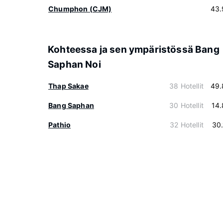
Chumphon (CJM)
43.
Kohteessa ja sen ympäristössä Bang
Saphan Noi
Thap Sakae
38 Hotellit
49.
Bang Saphan
30 Hotellit
14
Pathio
32 Hotellit
30