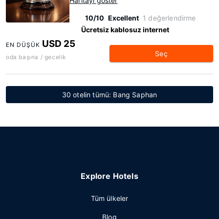
Haritayı göster
10/10
Excellent
1 değerlendirme
Ücretsiz kablosuz internet
USD 25
EN DÜŞÜK
Seç
oda başına / gecelik
30 otelin tümü: Bang Saphan
Explore Hotels
Tüm ülkeler
Blog