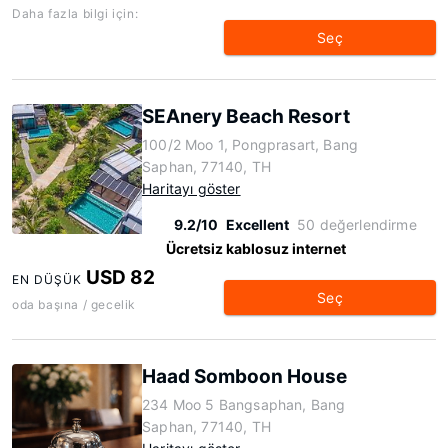
Daha fazla bilgi için:
Seç
SEAnery Beach Resort
100/2 Moo 1, Pongprasart, Bang
Saphan, 77140, TH
Haritayı göster
9.2/10
Excellent
50 değerlendirme
Ücretsiz kablosuz internet
USD 82
EN DÜŞÜK
Seç
oda başına / gecelik
Haad Somboon House
234 Moo 5 Bangsaphan, Bang
Saphan, 77140, TH