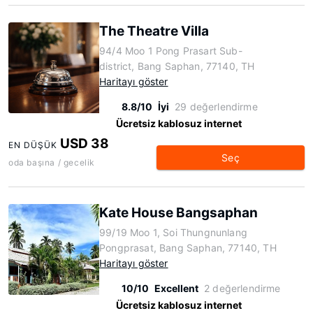
The Theatre Villa
94/4 Moo 1 Pong Prasart Sub-
district, Bang Saphan, 77140, TH
Haritayı göster
8.8/10
İyi
29 değerlendirme
Ücretsiz kablosuz internet
USD 38
EN DÜŞÜK
Seç
oda başına / gecelik
Kate House Bangsaphan
99/19 Moo 1, Soi Thungnunlang
Pongprasat, Bang Saphan, 77140, TH
Haritayı göster
10/10
Excellent
2 değerlendirme
Ücretsiz kablosuz internet