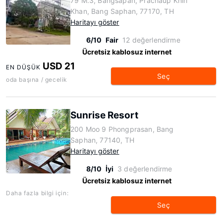
79 M.3, Bangsapan, Prachaup Khiri
Khan, Bang Saphan, 77170, TH
Haritayı göster
6/10
Fair
12 değerlendirme
Ücretsiz kablosuz internet
USD 21
EN DÜŞÜK
Seç
oda başına / gecelik
Sunrise Resort
200 Moo 9 Phongprasan, Bang
Saphan, 77140, TH
Haritayı göster
8/10
İyi
3 değerlendirme
Ücretsiz kablosuz internet
Daha fazla bilgi için:
Seç