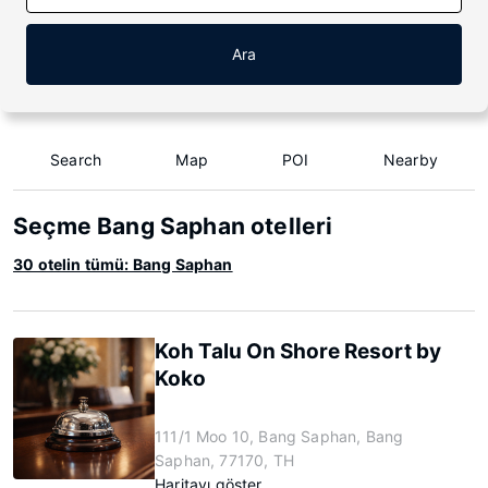
Ara
Search
Map
POI
Nearby
Seçme Bang Saphan otelleri
30 otelin tümü: Bang Saphan
Koh Talu On Shore Resort by
Koko
111/1 Moo 10, Bang Saphan, Bang
Saphan, 77170, TH
Haritayı göster