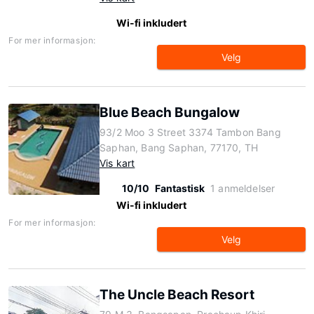
Wi-fi inkludert
For mer informasjon:
Velg
Blue Beach Bungalow
93/2 Moo 3 Street 3374 Tambon Bang
Saphan, Bang Saphan, 77170, TH
Vis kart
10/10
Fantastisk
1 anmeldelser
Wi-fi inkludert
For mer informasjon:
Velg
The Uncle Beach Resort