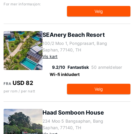
For mer informasjon:
Velg
SEAnery Beach Resort
100/2 Moo 1, Pongprasart, Bang
Saphan, 77140, TH
Vis kart
9.2/10
Fantastisk
50 anmeldelser
Wi-fi inkludert
USD 82
FRA
Velg
per rom / per natt
Haad Somboon House
234 Moo 5 Bangsaphan, Bang
Saphan, 77140, TH