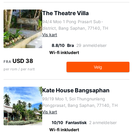
The Theatre Villa
94/4 Moo 1 Pong Prasart Sub-
district, Bang Saphan, 77140, TH
Vis kart
8.8/10
Bra
29 anmeldelser
Wi-fi inkludert
USD 38
FRA
Velg
per rom / per natt
Kate House Bangsaphan
99/19 Moo 1, Soi Thungnunlang
Pongprasat, Bang Saphan, 77140, TH
Vis kart
10/10
Fantastisk
2 anmeldelser
Wi-fi inkludert