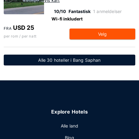
Vis kart
10/10
Fantastisk
1 anmeldelser
Wi-fi inkludert
USD 25
FRA
Velg
per rom / per natt
Alle 30 hoteller i Bang Saphan
Explore Hotels
Alle land
Blog