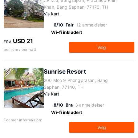
79 M.3, Bangsapan, Prachaup Khiri
Khan, Bang Saphan, 77170, TH
Vis kart
6/10
Fair
12 anmeldelser
Wi-fi inkludert
USD 21
FRA
Velg
per rom / per natt
Sunrise Resort
200 Moo 9 Phongprasan, Bang
Saphan, 77140, TH
Vis kart
8/10
Bra
3 anmeldelser
Wi-fi inkludert
For mer informasjon:
Velg