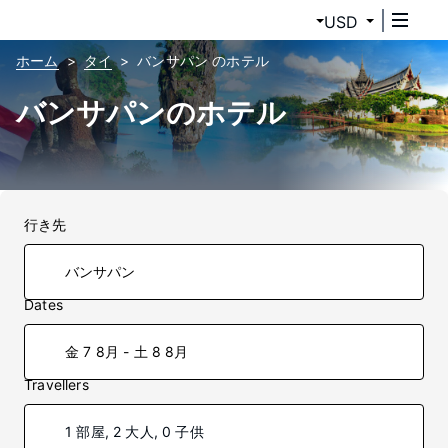
USD
ホーム
タイ
バンサパン のホテル
バンサパンのホテル
行き先
Dates
金 7 8月 - 土 8 8月
Travellers
1 部屋, 2 大人, 0 子供