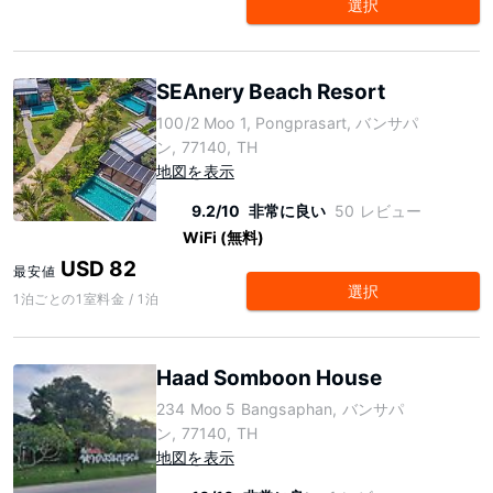
選択
SEAnery Beach Resort
100/2 Moo 1, Pongprasart, バンサパ
ン, 77140, TH
地図を表示
9.2/10
非常に良い
50 レビュー
WiFi (無料)
USD 82
最安値
選択
1泊ごとの1室料金 / 1泊
Haad Somboon House
234 Moo 5 Bangsaphan, バンサパ
ン, 77140, TH
地図を表示