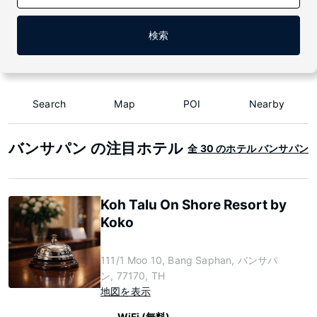
検索
Search
Map
POI
Nearby
バンサパン の注目ホテル
全 30 のホテル バンサパン
Koh Talu On Shore Resort by
Koko
111/1 Moo 10, Bang Saphan, バンサパ
ン, 77170, TH
地図を表示
WiFi (無料)