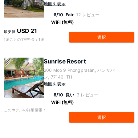
地図を表示
6/10
Fair
12 レビュー
WiFi (無料)
USD 21
最安値
選択
1泊ごとの1室料金 / 1泊
Sunrise Resort
200 Moo 9 Phongprasan, バンサパ
ン, 77140, TH
地図を表示
8/10
良い
3 レビュー
WiFi (無料)
このホテルの詳細情報：
選択