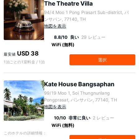
The Theatre Villa
94/4 Moo 1 Pong Prasart Sub-district, バ
ンサパン, 77140, TH
地図を表示
8.8/10
良い
29 レビュー
WiFi (無料)
USD 38
最安値
選択
1泊ごとの1室料金 / 1泊
Kate House Bangsaphan
99/19 Moo 1, Soi Thungnunlang
Pongprasat, バンサパン, 77140, TH
地図を表示
10/10
非常に良い
2 レビュー
WiFi (無料)
このホテルの詳細情報：