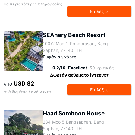
Για περισσότερες πληροφορίες:
Επιλέξτε
SEAnery Beach Resort
100/2 Moo 1, Pongprasart, Bang
Saphan, 77140, TH
Εμφάνιση χάρτη
9.2/10
Excellent
50 κριτικές
Δωρεάν ασύρματο ίντερνετ
USD 82
ΑΠΌ
Επιλέξτε
ανά δωμάτιο / ανά νύχτα
Haad Somboon House
234 Moo 5 Bangsaphan, Bang
Saphan, 77140, TH