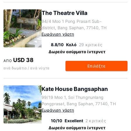
The Theatre Villa
94/4 Moo 1 Pong Prasart Sub-
district, Bang Saphan, 77140, TH
Εμφάνιση χάρτη
8.8/10
Καλό
29 κριτικές
Δωρεάν ασύρματο ίντερνετ
USD 38
ΑΠΌ
Επιλέξτε
ανά δωμάτιο / ανά νύχτα
Kate House Bangsaphan
99/19 Moo 1, Soi Thungnunlang
Pongprasat, Bang Saphan, 77140, TH
Εμφάνιση χάρτη
10/10
Excellent
2 κριτικές
Δωρεάν ασύρματο ίντερνετ