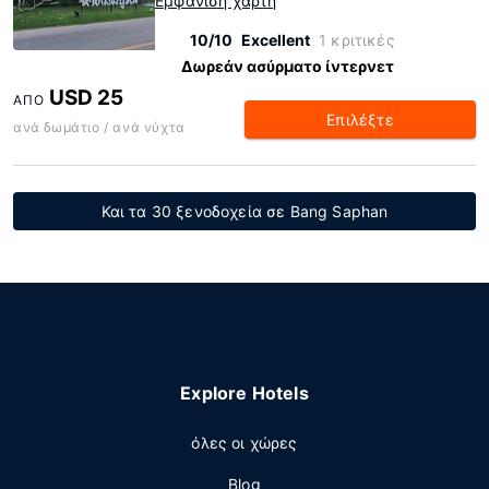
Εμφάνιση χάρτη
10/10
Excellent
1 κριτικές
Δωρεάν ασύρματο ίντερνετ
USD 25
ΑΠΌ
Επιλέξτε
ανά δωμάτιο / ανά νύχτα
Και τα 30 ξενοδοχεία σε Bang Saphan
Explore Hotels
όλες οι χώρες
Blog