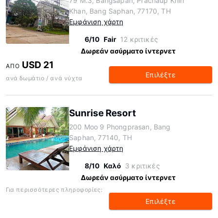
79 M.3, Bangsapan, Prachaup Khiri
Khan, Bang Saphan, 77170, TH
Εμφάνιση χάρτη
6/10
Fair
12 κριτικές
Δωρεάν ασύρματο ίντερνετ
USD 21
ΑΠΌ
Επιλέξτε
ανά δωμάτιο / ανά νύχτα
Sunrise Resort
200 Moo 9 Phongprasan, Bang
Saphan, 77140, TH
Εμφάνιση χάρτη
8/10
Καλό
3 κριτικές
Δωρεάν ασύρματο ίντερνετ
Για περισσότερες πληροφορίες:
Επιλέξτε