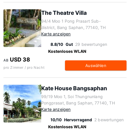
The Theatre Villa
94/4 Moo 1 Pong Prasart Sub-
district, Bang Saphan, 77140, TH
Karte anzeigen
8.8/10
Gut
29 bewertungen
Kostenloses WLAN
USD 38
AB
Auswählen
pro Zimmer / pro Nacht
Kate House Bangsaphan
99/19 Moo 1, Soi Thungnunlang
Pongprasat, Bang Saphan, 77140, TH
Karte anzeigen
10/10
Hervorragend
2 bewertungen
Kostenloses WLAN