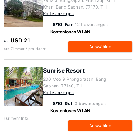
79 M.3, Bangsapan, Prachaup Khiri
Khan, Bang Saphan, 77170, TH
Karte anzeigen
6/10
Fair
12 bewertungen
Kostenloses WLAN
USD 21
AB
Auswählen
pro Zimmer / pro Nacht
Sunrise Resort
200 Moo 9 Phongprasan, Bang
Saphan, 77140, TH
Karte anzeigen
8/10
Gut
3 bewertungen
Kostenloses WLAN
Für mehr Info:
Auswählen