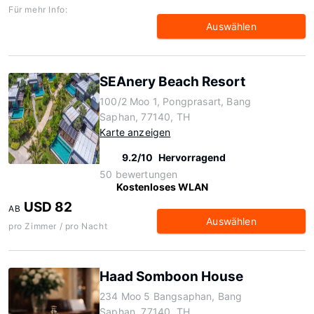
Für mehr Info:
Auswählen
SEAnery Beach Resort
100/2 Moo 1, Pongprasart, Bang
Saphan, 77140, TH
Karte anzeigen
9.2/10
Hervorragend
50 bewertungen
Kostenloses WLAN
USD 82
AB
Auswählen
pro Zimmer / pro Nacht
Haad Somboon House
234 Moo 5 Bangsaphan, Bang
Saphan, 77140, TH