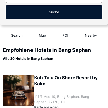
Suche
Search
Map
POI
Nearby
Empfohlene Hotels in Bang Saphan
Alle 30 Hotels in Bang Saphan
Koh Talu On Shore Resort by
Koko
111/1 Moo 10, Bang Saphan, Bang
Saphan, 77170, TH
Karte anzeigen