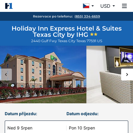
USD
Rezervace po telefonu:
(855) 334-6659
Holiday Inn Express Hotel & Suites
Texas City by IHG
2440 Gulf Fwy
Texas City
Texas
77591
US
Datum příjezdu:
Datum odjezdu:
Ned 9 Srpen
Pon 10 Srpen