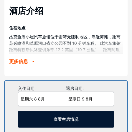
酒店介绍
住宿地点
杰克鱼湖小屋汽车旅馆位于雷湾无建制地区，靠近海滩，距离
苏必略湖和草原河口省立公园不到 10 分钟车程。 此汽车旅馆
距离特勒斯贝冰壶俱乐部 12.2 英里（19.7 公里），距离阿瓜
萨高尔夫俱乐部 12.9 英里（20.7 公里）。
更多信息
客房
有 8 间客房提供微波炉和平板电视；您定能在旅途中找到家的
舒适。提供免费无线网络，方便您与朋友保持联系；卫星频道
可满足您的娱乐需求。浴室提供淋浴设施和免费洗浴用品。
入住日期:
退房日期:
物业设施
星期六 8 8月
星期日 9 8月
您可利用野餐区和烧烤炉等便利服务和设施。
其他设施
查看空房情况
前台只在规定时段有服务人员值班。酒店提供免费自助停车。