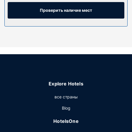
Бесплатный беспроводной доступ к интернету
позволит всегда оставаться на связи, а спутниковое
Проверить наличие мест
телевидение не даст скучать. В ванных комнатах душ
и бесплатные туалетные принадлежности.
Особенности объекта
Гостям предоставляются такие услуги и удобства как
место для пикника и грили для барбекю.
Другие особенности
Стойка регистрации работает по расписанию.
Предоставляется бесплатная самостоятельная
парковка.
Explore Hotels
все страны
Blog
HotelsOne