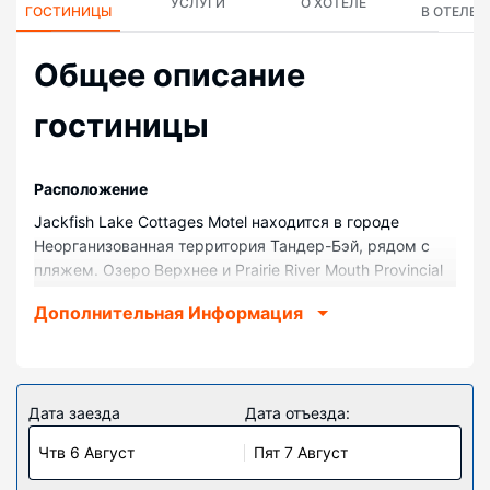
УСЛУГИ
О ХОТЕЛЕ
ГОСТИНИЦЫ
В ОТЕЛЕ
Общее описание
гостиницы
Pасположение
Jackfish Lake Cottages Motel находится в городе
Неорганизованная территория Тандер-Бэй, рядом с
пляжем. Озеро Верхнее и Prairie River Mouth Provincial
Park расположены в 10 минутах езды на автомобиле.
Дополнительная Информация
Мотель — вариант с прекрасным расположением:
Керлинг-клуб Террас-Бэя находится в 19,7 км, Гольф-
клуб Aquasabon — в 20,7 км от него.
Номера
Дата заезда
Дата отъезда:
Почувствуйте себя как дома в одном из 8 номеров,
Чтв 6 Август
Пят 7 Август
которые оснащены следующим оборудованием:
микроволновая печь и плоскоэкранные телевизоры.