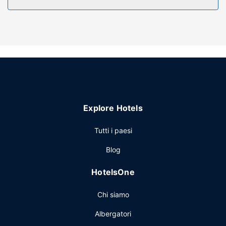
telefoni con chiamate urbane gratuite.
Attrattive della proprietà
Grazie ad un'ampia gamma di servizi ricreativi, che
includono una piscina coperta e una palestra aperta giorno
e notte, il divertimento è assicurato. Questo hotel dispone,
inoltre, di il Wi-Fi gratuito, negozi di articoli da
regalo/edicole e una sala ricevimenti.
Ristorante
Explore Hotels
La colazione a buffet è inclusa nel prezzo.
Altre attrattive
Tutti i paesi
Potrai usufruire di accesso gratuito a Internet via cavo, un
Blog
business center aperto 24 ore su 24 e un pratico servizio
di lavanderia e lavaggio a secco. Il un parcheggio gratuito
HotelsOne
è disponibile in loco.
Chi siamo
Albergatori