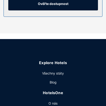
užitečné vybavení a služby: telefon, vestavěný trezor a
Ověřte dostupnost
psací stůl.
Vybavení nemovitosti
K nabídce hotelu patří bezdrátový internet zdarma, pomoc
s rezervací výletů/vstupenek a společenský sál.
Restaurace
K příjemnému stolování vás zve restaurace a něco malého
k zakousnutí nabízí snack bar / lahůdky. Hotel podává
denně od 7:30 do 10:00 za příplatek bufetovou snídani.
Další vybavení
Explore Hotels
Hostům jsou k dispozici počítačová stanice, zapůjčení
novin ve vestibulu a čistírna oděvů.
Všechny státy
Blog
HotelsOne
O nás