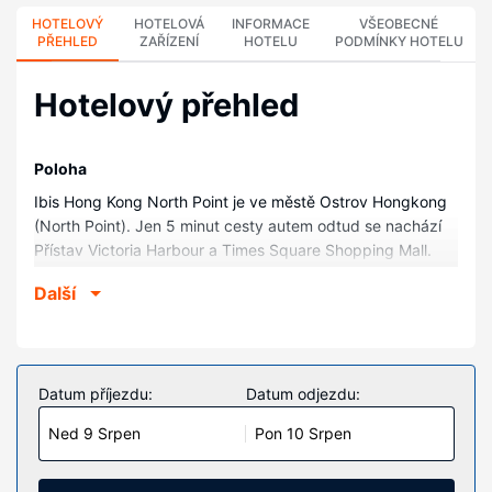
HOTELOVÝ
HOTELOVÁ
INFORMACE
VŠEOBECNÉ
PŘEHLED
ZAŘÍZENÍ
HOTELU
PODMÍNKY HOTELU
Hotelový přehled
Poloha
Ibis Hong Kong North Point je ve městě Ostrov Hongkong
(North Point). Jen 5 minut cesty autem odtud se nachází
Přístav Victoria Harbour a Times Square Shopping Mall.
Tento hotel se nachází 4,8 km od Hongkongské
Další
kongresové a veletržní centrum a 7,6 km od Zábavní park
Ocean Park.
Pokoje
V jednom z 275 klimatizovaných pokojů, k jejichž vybavení
Datum příjezdu:
Datum odjezdu:
patří lednička a minibar, se budete cítit jako doma.
Ned 9 Srpen
Pon 10 Srpen
Bezdrátový internet zdarma vám zajistí spojení se světem
a televize, která nabízí satelitní kanály, dobrou zábavu. K
vybavení koupelen patří sprcha a vysoušeč vlasů. Další