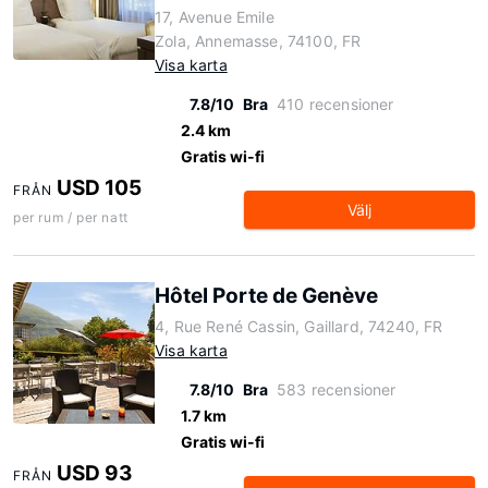
17, Avenue Emile
Zola, Annemasse, 74100, FR
Visa karta
7.8/10
Bra
410 recensioner
2.4 km
Gratis wi-fi
USD 105
FRÅN
Välj
per rum / per natt
Hôtel Porte de Genève
4, Rue René Cassin, Gaillard, 74240, FR
Visa karta
7.8/10
Bra
583 recensioner
1.7 km
Gratis wi-fi
USD 93
FRÅN