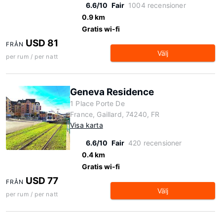
6.6/10
Fair
1004 recensioner
0.9 km
Gratis wi-fi
USD 81
FRÅN
Välj
per rum / per natt
Geneva Residence
1 Place Porte De
France, Gaillard, 74240, FR
Visa karta
6.6/10
Fair
420 recensioner
0.4 km
Gratis wi-fi
USD 77
FRÅN
Välj
per rum / per natt