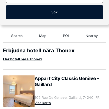
Sök
Search
Map
POI
Nearby
Erbjudna hotell nära Thonex
Fler hotell nära Thonex
Appart'City Classic Genève –
Gaillard
102 Rue De Geneve, Gaillard, 74240, FR
Visa karta