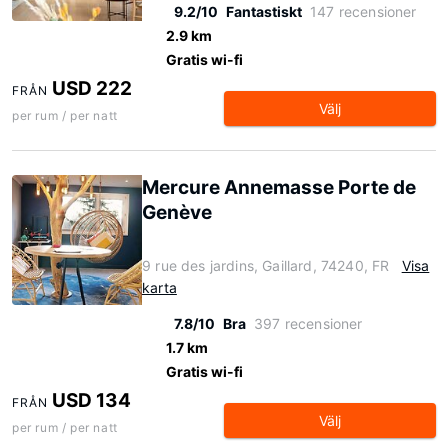
9.2/10
Fantastiskt
147 recensioner
2.9 km
Gratis wi-fi
USD 222
FRÅN
Välj
per rum / per natt
Mercure Annemasse Porte de
Genève
9 rue des jardins, Gaillard, 74240, FR
Visa
karta
7.8/10
Bra
397 recensioner
1.7 km
Gratis wi-fi
USD 134
FRÅN
Välj
per rum / per natt