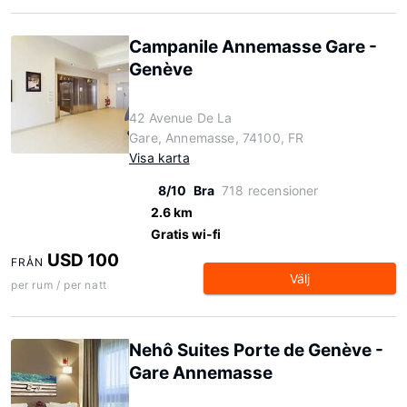
Campanile Annemasse Gare -
Genève
42 Avenue De La
Gare, Annemasse, 74100, FR
Visa karta
8/10
Bra
718 recensioner
2.6 km
Gratis wi-fi
USD 100
FRÅN
Välj
per rum / per natt
Nehô Suites Porte de Genève -
Gare Annemasse