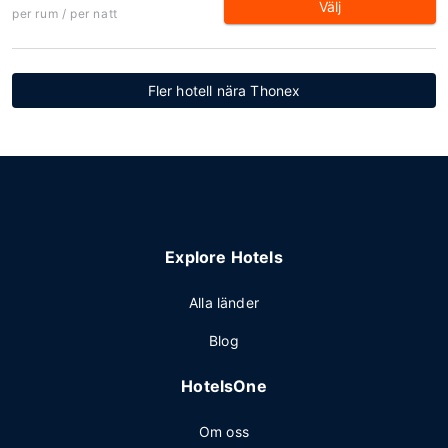
Välj
per rum / per natt
Fler hotell nära Thonex
Explore Hotels
Alla länder
Blog
HotelsOne
Om oss