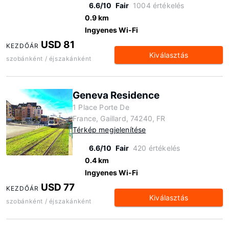
6.6/10
Fair
1004 értékelés
0.9 km
Ingyenes Wi-Fi
USD 81
KEZDŐÁR
Kiválasztás
szobánként / éjszakánként
Geneva Residence
1 Place Porte De
France, Gaillard, 74240, FR
Térkép megjelenítése
6.6/10
Fair
420 értékelés
0.4 km
Ingyenes Wi-Fi
USD 77
KEZDŐÁR
Kiválasztás
szobánként / éjszakánként