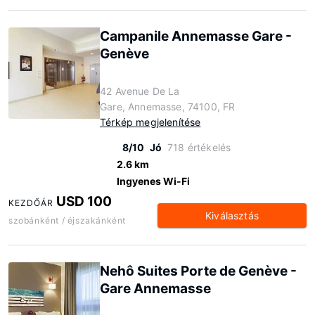
Campanile Annemasse Gare -
Genève
42 Avenue De La
Gare, Annemasse, 74100, FR
Térkép megjelenítése
8/10
Jó
718 értékelés
2.6 km
Ingyenes Wi-Fi
USD 100
KEZDŐÁR
Kiválasztás
szobánként / éjszakánként
Nehô Suites Porte de Genève -
Gare Annemasse