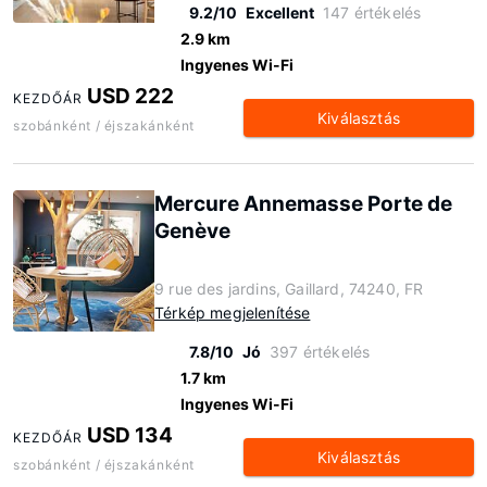
9.2/10
Excellent
147 értékelés
2.9 km
Ingyenes Wi-Fi
USD 222
KEZDŐÁR
Kiválasztás
szobánként / éjszakánként
Mercure Annemasse Porte de
Genève
9 rue des jardins, Gaillard, 74240, FR
Térkép megjelenítése
7.8/10
Jó
397 értékelés
1.7 km
Ingyenes Wi-Fi
USD 134
KEZDŐÁR
Kiválasztás
szobánként / éjszakánként