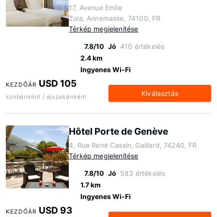
17, Avenue Emile
Zola, Annemasse, 74100, FR
Térkép megjelenítése
7.8/10
Jó
410 értékelés
2.4 km
Ingyenes Wi-Fi
USD 105
KEZDŐÁR
Kiválasztás
szobánként / éjszakánként
Hôtel Porte de Genève
4, Rue René Cassin, Gaillard, 74240, FR
Térkép megjelenítése
7.8/10
Jó
583 értékelés
1.7 km
Ingyenes Wi-Fi
USD 93
KEZDŐÁR