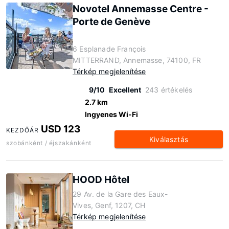
Novotel Annemasse Centre -
Porte de Genève
6 Esplanade François
MITTERRAND, Annemasse, 74100, FR
Térkép megjelenítése
9/10
Excellent
243 értékelés
2.7 km
Ingyenes Wi-Fi
USD 123
KEZDŐÁR
Kiválasztás
szobánként / éjszakánként
HOOD Hôtel
29 Av. de la Gare des Eaux-
Vives, Genf, 1207, CH
Térkép megjelenítése