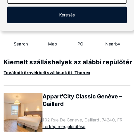
Keresés
Search
Map
POI
Nearby
Kiemelt szálláshelyek az alábbi repülőté
További környékbeli szállások itt: Thonex
Appart'City Classic Genève –
Gaillard
102 Rue De Geneve, Gaillard, 74240, FR
Térkép megjelenítése