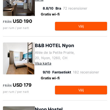
8.8/10
Bra
72 recensioner
Gratis wi-fi
USD 190
FRÅN
Välj
per rum / per natt
B&B HOTEL Nyon
Allée de la Petite Prairie,
20, Nyon, 1260, CH
Visa karta
9/10
Fantastiskt
182 recensioner
Gratis wi-fi
USD 179
FRÅN
Välj
per rum / per natt
Nyon Hostel