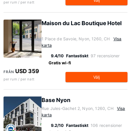
Välj
per rum / per natt
Maison du Lac Boutique Hotel
1 Place de Savoie, Nyon, 1260, CH
Visa
karta
9.4/10
Fantastiskt
97 recensioner
Gratis wi-fi
USD 359
FRÅN
Välj
per rum / per natt
Base Nyon
Rue Jules-Gachet 2, Nyon, 1260, CH
Visa
karta
9.2/10
Fantastiskt
106 recensioner