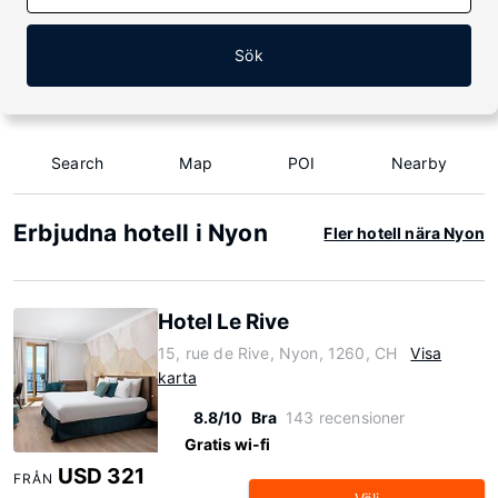
Sök
Search
Map
POI
Nearby
Erbjudna hotell i Nyon
Fler hotell nära Nyon
Hotel Le Rive
15, rue de Rive, Nyon, 1260, CH
Visa
karta
8.8/10
Bra
143 recensioner
Gratis wi-fi
USD 321
FRÅN