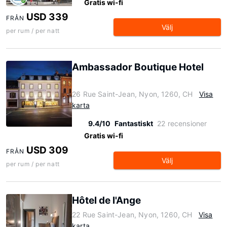
Gratis wi-fi
USD 339
FRÅN
Välj
per rum / per natt
Ambassador Boutique Hotel
26 Rue Saint-Jean, Nyon, 1260, CH
Visa
karta
9.4/10
Fantastiskt
22 recensioner
Gratis wi-fi
USD 309
FRÅN
Välj
per rum / per natt
Hôtel de l'Ange
22 Rue Saint-Jean, Nyon, 1260, CH
Visa
karta