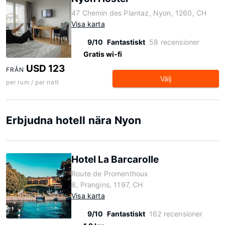
47 Chemin des Plantaz, Nyon, 1260, CH
Visa karta
9/10
Fantastiskt
58 recensioner
Gratis wi-fi
USD 123
FRÅN
Välj
per rum / per natt
Erbjudna hotell nära Nyon
Hotel La Barcarolle
Route de Promenthoux
8, Prangins, 1197, CH
Visa karta
9/10
Fantastiskt
162 recensioner