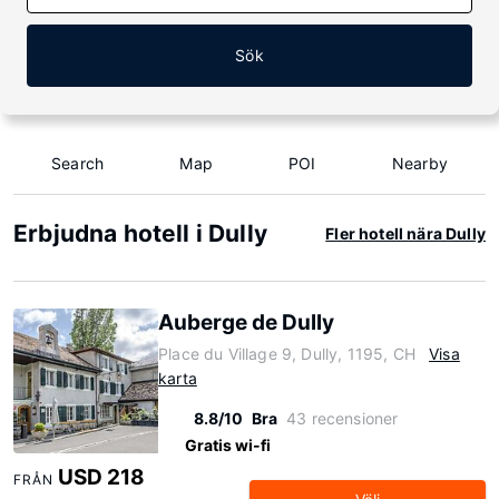
Sök
Search
Map
POI
Nearby
Erbjudna hotell i Dully
Fler hotell nära Dully
Auberge de Dully
Place du Village 9, Dully, 1195, CH
Visa
karta
8.8/10
Bra
43 recensioner
Gratis wi-fi
USD 218
FRÅN