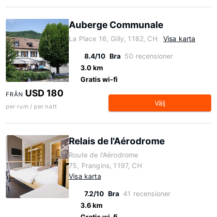
Auberge Communale
La Place 16, Gilly, 1182, CH
Visa karta
8.4/10
Bra
50 recensioner
3.0 km
Gratis wi-fi
USD 180
FRÅN
Välj
per rum / per natt
Relais de l'Aérodrome
Route de l'Aérodrome
75, Prangins, 1197, CH
Visa karta
7.2/10
Bra
41 recensioner
3.6 km
Gratis wi-fi