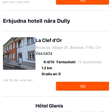
Välj
per rum / per natt
Erbjudna hotell nära Dully
La Clef d'Or
Route du Village 26, Bursinel, 1195, CH
Visa karta
9.4/10
Fantastiskt
12 recensioner
1.2 km
Gratis wi-fi
Här får du veta mer:
Välj
Hôtel Glanis