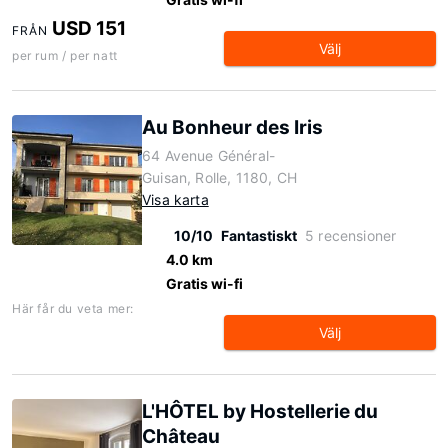
USD 151
FRÅN
Välj
per rum / per natt
Au Bonheur des Iris
64 Avenue Général-
Guisan, Rolle, 1180, CH
Visa karta
10/10
Fantastiskt
5 recensioner
4.0 km
Gratis wi-fi
Här får du veta mer:
Välj
L'HÔTEL by Hostellerie du
Château