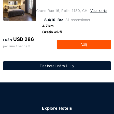
Grand Rue 16, Rolle, 1180, CH
Visa karta
8.4/10
Bra
81 recensioner
4.7 km
Gratis wi-fi
USD 286
FRÅN
Välj
per rum / per natt
Fler hotell nära Dully
Explore Hotels