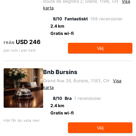
Route de Begnins 2, Gland, 1196, CH
Visa
karta
9/10
Fantastiskt
169 recensioner
2.4 km
Gratis wi-fi
USD 246
FRÅN
Välj
per rum / per natt
Bnb Bursins
Grand Rue 24, Bursins, 1183, CH
Visa
karta
8/10
Bra
1 recensioner
2.4 km
Gratis wi-fi
Här får du veta mer:
Välj