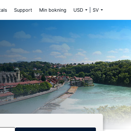
tals
Support
Min bokning
USD
SV