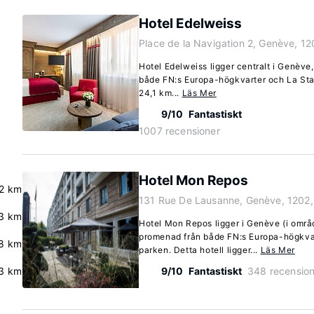
Hotel Edelweiss
Place de la Navigation 2, Genève, 12
Hotel Edelweiss ligger centralt i Genève,
både FN:s Europa-högkvarter och La Statu
24,1 km...
Läs Mer
9/10
Fantastiskt
1007 recensioner
Hotel Mon Repos
2 km
131 Rue De Lausanne, Genève, 1202
3 km
Hotel Mon Repos ligger i Genève (i områ
promenad från både FN:s Europa-högkva
8 km
parken. Detta hotell ligger...
Läs Mer
3 km
9/10
Fantastiskt
348 recension