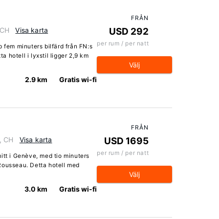
FRÅN
 CH
Visa karta
USD 292
per rum / per natt
p fem minuters bilfärd från FN:s
hotell i lyxstil ligger 2,9 km
Välj
2.9 km
Gratis wi-fi
FRÅN
, CH
Visa karta
USD 1695
per rum / per natt
itt i Genève, med tio minuters
Rousseau. Detta hotell med
Välj
3.0 km
Gratis wi-fi