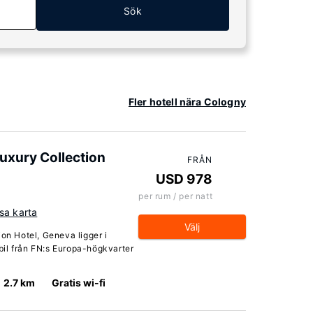
Sök
Fler hotell nära Cologny
Luxury Collection
FRÅN
USD 978
per rum / per natt
sa karta
Välj
ion Hotel, Geneva ligger i
il från FN:s Europa-högkvarter
2.7 km
Gratis wi-fi