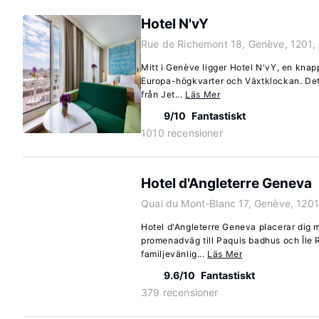
Hotel N'vY
Rue de Richemont 18, Genève, 1201,
Mitt i Genève ligger Hotel N'vY, en knap
Europa-högkvarter och Växtklockan. Detta 
från Jet...
Läs Mer
9/10
Fantastiskt
1010 recensioner
Hotel d'Angleterre Geneva
Quai du Mont-Blanc 17, Genève, 1201
Hotel d'Angleterre Geneva placerar dig m
promenadväg till Paquis badhus och Île 
familjevänlig...
Läs Mer
9.6/10
Fantastiskt
379 recensioner