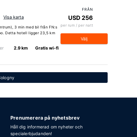
FRÅN
Visa karta
USD 256
per rum / per natt
ntrum), 3 min med bil från FN:s
. Detta hotell ligger 23,5 km
Välj
er
2.9 km
Gratis wi-fi
 Cologny
Prenumerera på nyhetsbrev
Håll dig informerad om nyheter och
specialerbjudanden!