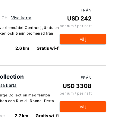
FRÅN
, CH
Visa karta
USD 242
per rum / per natt
e (i området Centrum), är du en
ken och 5 min promenad från
Välj
2.6 km
Gratis wi-fi
llection
FRÅN
isa karta
USD 3308
per rum / per natt
erge Collection med femton
ckan och Rue du Rhone. Detta
Välj
ner
2.7 km
Gratis wi-fi