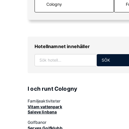
F
Hotellnamnet innehåller
SÖK
I och runt Cologny
Familjeaktiviteter
Vitam vattenpark
Saleve linbana
Golfbanor
Serves Golfklubb