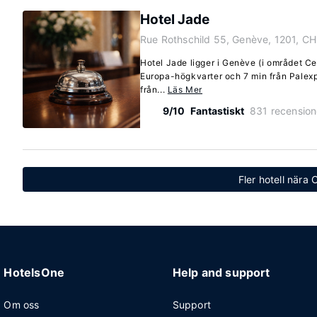
Hotel Jade
Rue Rothschild 55, Genève, 1201, CH
Hotel Jade ligger i Genève (i området Ce
Europa-högkvarter och 7 min från Palexpo
från...
Läs Mer
9/10
Fantastiskt
831 recension
Fler hotell nära
HotelsOne
Help and support
Om oss
Support