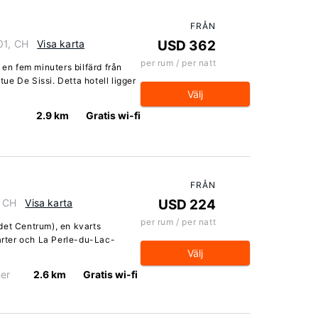
FRÅN
01, CH
Visa karta
USD 362
per rum / per natt
 en fem minuters bilfärd från
e De Sissi. Detta hotell ligger
Välj
2.9 km
Gratis wi-fi
FRÅN
, CH
Visa karta
USD 224
per rum / per natt
det Centrum), en kvarts
rter och La Perle-du-Lac-
Välj
er
2.6 km
Gratis wi-fi