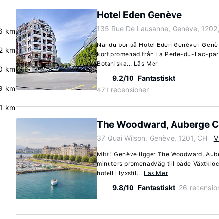
Hotel Eden Genève
135 Rue De Lausanne, Genève, 1202
6 km
När du bor på Hotel Eden Genève i Genèv
2 km
kort promenad från La Perle-du-Lac-par
Botaniska...
Läs Mer
0 km
9.2/10
Fantastiskt
9 km
471 recensioner
.1 km
The Woodward, Auberge Co
37 Quai Wilson, Genève, 1201, CH
V
Mitt i Genève ligger The Woodward, Aub
minuters promenadväg till både Växtklo
hotell i lyxstil...
Läs Mer
9.8/10
Fantastiskt
26 recensio