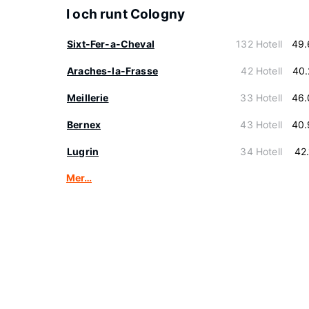
I och runt Cologny
Sixt-Fer-a-Cheval
132 Hotell
49.
Araches-la-Frasse
42 Hotell
40.
Meillerie
33 Hotell
46.
Bernex
43 Hotell
40.
Lugrin
34 Hotell
42
Mer…