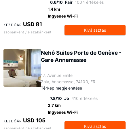
6.6/10
Fair
1004 értékelés
1.4 km
Ingyenes Wi-Fi
USD 81
KEZDŐÁR
Kiválasztás
szobánként / éjszakánként
Nehô Suites Porte de Genève -
Gare Annemasse
17, Avenue Emile
Zola, Annemasse, 74100, FR
Térkép megjelenítése
7.8/10
Jó
410 értékelés
2.7 km
Ingyenes Wi-Fi
USD 105
KEZDŐÁR
Kiválasztás
szobánként / éjszakánként