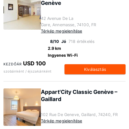
Genève
42 Avenue De La
Gare, Annemasse, 74100, FR
Térkép megjelenítése
8/10
Jó
718 értékelés
2.9 km
Ingyenes Wi-Fi
USD 100
KEZDŐÁR
Kiválasztás
szobánként / éjszakánként
Appart'City Classic Genève –
Gaillard
102 Rue De Geneve, Gaillard, 74240, FR
Térkép megjelenítése