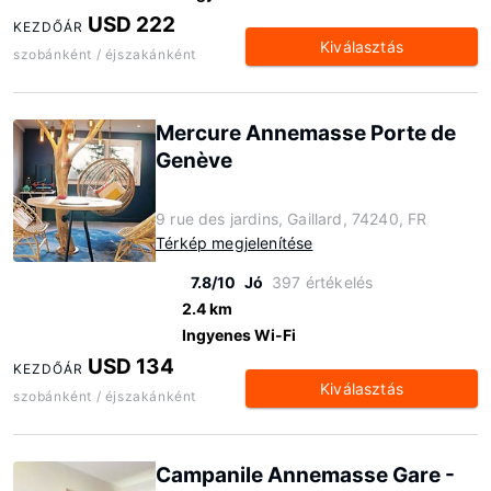
USD 222
KEZDŐÁR
Kiválasztás
szobánként / éjszakánként
Mercure Annemasse Porte de
Genève
9 rue des jardins, Gaillard, 74240, FR
Térkép megjelenítése
7.8/10
Jó
397 értékelés
2.4 km
Ingyenes Wi-Fi
USD 134
KEZDŐÁR
Kiválasztás
szobánként / éjszakánként
Campanile Annemasse Gare -