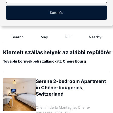
Keresés
Search
Map
POI
Nearby
Kiemelt szálláshelyek az alábbi repülőté
További környékbeli szállások itt: Chene Bourg
Serene 2-bedroom Apartment
in Chêne-bougeries,
Switzerland
Chemin de la Montagne, Chene-
Bougeries, 1224, CH