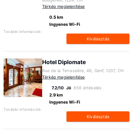
Térkép megjelenítése
0.5 km
Ingyenes Wi-Fi
További információk:
Kiválasztás
Hotel Diplomate
Rue de la Terrassière, 46, Genf, 1207, CH
Térkép megjelenítése
7.2/10
Jó
656 értékelés
2.9 km
Ingyenes Wi-Fi
További információk:
Kiválasztás