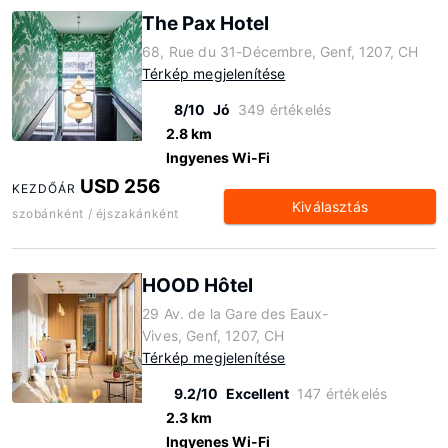
The Pax Hotel
68, Rue du 31-Décembre, Genf, 1207, CH
Térkép megjelenítése
8/10
Jó
349 értékelés
2.8 km
Ingyenes Wi-Fi
USD 256
KEZDŐÁR
Kiválasztás
szobánként / éjszakánként
HOOD Hôtel
29 Av. de la Gare des Eaux-
Vives, Genf, 1207, CH
Térkép megjelenítése
9.2/10
Excellent
147 értékelés
2.3 km
Ingyenes Wi-Fi