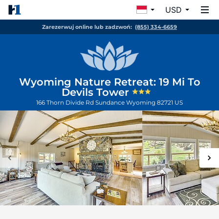
USD
Zarezerwuj online lub zadzwoń:
(855) 334-6659
Wyoming Nature Retreat: 19 Mi To
Devils Tower
166 Thorn Divide Rd
Sundance
Wyoming
82721
US