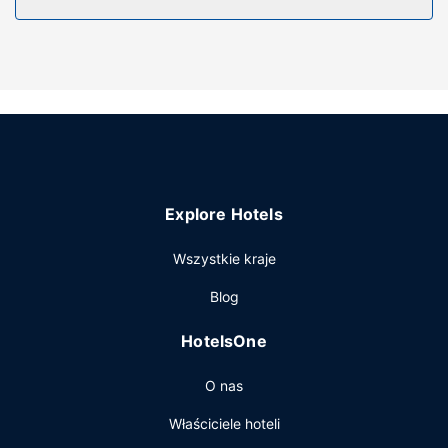
dziecięce na żądanie.
Udogodnienia w obiekcie
Do pokoju przylega ogród, z którego roztacza się piękny
widok. Dostępne są również takie udogodnienia, jak
bezpłatny bezprzewodowy dostęp do internetu i grill.
Pozostałe udogodnienia
Udogodnienia na miejscu to bezpłatne parkowanie
samodzielne.
Explore Hotels
Wszystkie kraje
Blog
HotelsOne
O nas
Właściciele hoteli