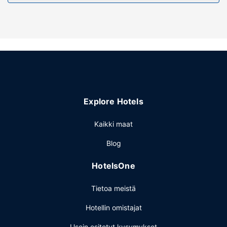
Palveluihin kuuluu ilmainen pysäköinti.
Explore Hotels
Kaikki maat
Blog
HotelsOne
Tietoa meistä
Hotellin omistajat
Usein esitetyt kysymykset