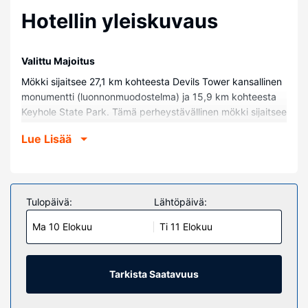
Hotellin yleiskuvaus
Valittu Majoitus
Mökki sijaitsee 27,1 km kohteesta Devils Tower kansallinen
monumentti (luonnonmuodostelma) ja 15,9 km kohteesta
Keyhole State Park. Tämä perheystävällinen mökki sijaitsee
32,8 km:n päässä kohteesta Noonan Park ja 33,1 km:n
Lue Lisää
päässä kohteesta West Texas Trail Museum.
Huoneet
Tämä ilmastoitu mökki tarjoaa käyttöösi takan. Huoneessa
on parveke. Keittiössä on uuni, liesi ja mikroaaltouuni.
Tulopäivä:
Lähtöpäivä:
Käytössäsi on pyykinpesukone ja kattotuuletin, ja ilmainen
Ma 10 Elokuu
Ti 11 Elokuu
vauvansänky on saatavilla pyynnöstä.
Kiinteistön miellyttävyys
Käytössäsi on puutarha sekä ilmainen langaton
Tarkista Saatavuus
internetyhteys ja grilli.
Muut mukavuudet