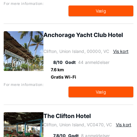
For mere information:
Vælg
Anchorage Yacht Club Hotel
Clifton, Union Island, 00000, VC
Vis kort
8/10
Godt
44 anmeldelser
7.6 km
Gratis Wi-Fi
For mere information:
Vælg
The Clifton Hotel
Clifton, Union Island, VC0470, VC
Vis kort
7.8/10
Godt
8 anmeldelser