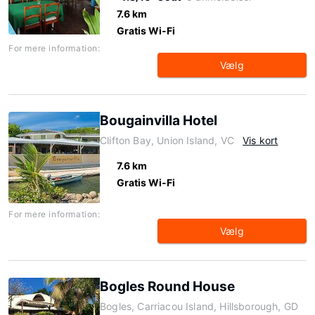
7.6 km
Gratis Wi-Fi
For mere information:
Vælg
Bougainvilla Hotel
Clifton Bay, Union Island, VC
Vis kort
7.6 km
Gratis Wi-Fi
For mere information:
Vælg
Bogles Round House
Bogles, Carriacou Island, Hillsborough, GD