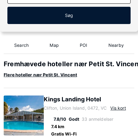
Søg
Search
Map
POI
Nearby
Fremhævede hoteller nær Petit St. Vincen
Flere hoteller nær Petit St. Vincent
Kings Landing Hotel
Clifton, Union Island, 0472, VC
Vis kort
7.8/10
Godt
33 anmeldelser
7.4 km
Gratis Wi-Fi