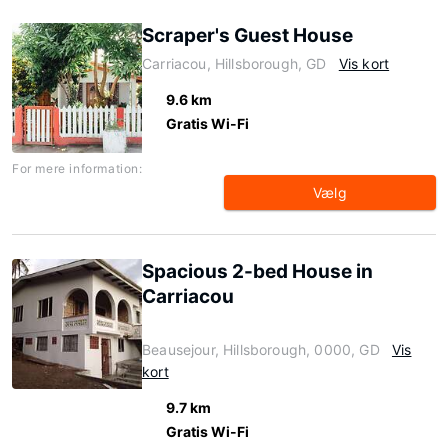
Scraper's Guest House
Carriacou, Hillsborough, GD
Vis kort
9.6 km
Gratis Wi-Fi
For mere information:
Vælg
Spacious 2-bed House in
Carriacou
Beausejour, Hillsborough, 0000, GD
Vis
kort
9.7 km
Gratis Wi-Fi