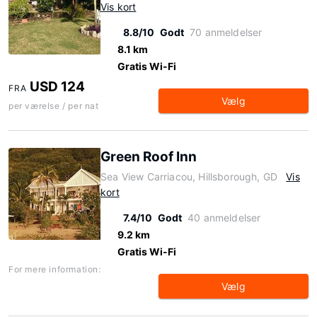
Vis kort
8.8/10
Godt
70 anmeldelser
8.1 km
Gratis Wi-Fi
USD 124
FRA
Vælg
per værelse / per nat
Green Roof Inn
Sea View Carriacou, Hillsborough, GD
Vis
kort
7.4/10
Godt
40 anmeldelser
9.2 km
Gratis Wi-Fi
For mere information:
Vælg