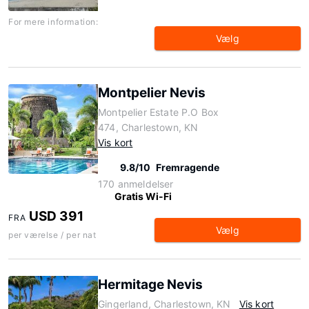
For mere information:
Vælg
Montpelier Nevis
Montpelier Estate P.O Box
474, Charlestown, KN
Vis kort
9.8/10
Fremragende
170 anmeldelser
Gratis Wi-Fi
USD 391
FRA
Vælg
per værelse / per nat
Hermitage Nevis
Gingerland, Charlestown, KN
Vis kort