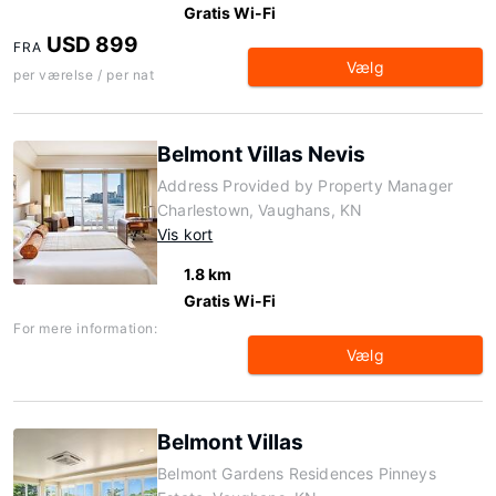
Gratis Wi-Fi
USD 899
FRA
Vælg
per værelse / per nat
Belmont Villas Nevis
Address Provided by Property Manager
Charlestown, Vaughans, KN
Vis kort
1.8 km
Gratis Wi-Fi
For mere information:
Vælg
Belmont Villas
Belmont Gardens Residences Pinneys