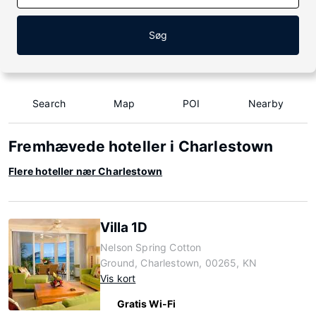
Søg
Search
Map
POI
Nearby
Fremhævede hoteller i Charlestown
Flere hoteller nær Charlestown
Villa 1D
Nelson Spring Cotton
Ground, Charlestown, 00265, KN
Vis kort
Gratis Wi-Fi