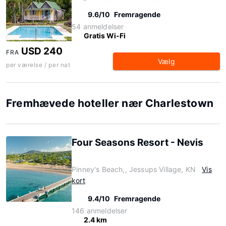
9.6/10
Fremragende
54 anmeldelser
Gratis Wi-Fi
USD 240
FRA
Vælg
per værelse / per nat
Fremhævede hoteller nær Charlestown
Four Seasons Resort - Nevis
Pinney's Beach,, Jessups Village, KN
Vis
kort
9.4/10
Fremragende
146 anmeldelser
2.4 km