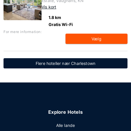
Estate, Vaughans, KN
Vis kort
1.8 km
Gratis Wi-Fi
For mere information:
Vælg
Flere hoteller nær Charlestown
Explore Hotels
Alle lande