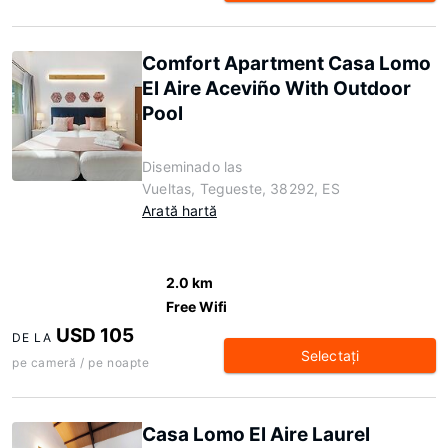
Comfort Apartment Casa Lomo
El Aire Aceviño With Outdoor
Pool
Diseminado las
Vueltas, Tegueste, 38292, ES
Arată hartă
2.0 km
Free Wifi
USD 105
DE LA
Selectaţi
pe cameră / pe noapte
Casa Lomo El Aire Laurel