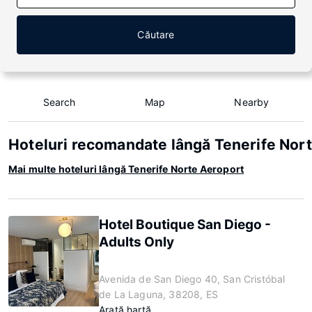
Căutare
Search
Map
Nearby
Hoteluri recomandate lângă Tenerife Nor
Mai multe hoteluri lângă Tenerife Norte Aeroport
Hotel Boutique San Diego -
Adults Only
Avenida de San Diego 40, San Cristóbal
de La Laguna, 38208, ES
Arată hartă