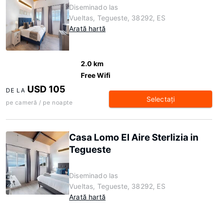
Diseminado las
Vueltas, Tegueste, 38292, ES
Arată hartă
2.0 km
Free Wifi
USD 105
DE LA
Selectaţi
pe cameră / pe noapte
Casa Lomo El Aire Sterlizia in
Tegueste
Diseminado las
Vueltas, Tegueste, 38292, ES
Arată hartă