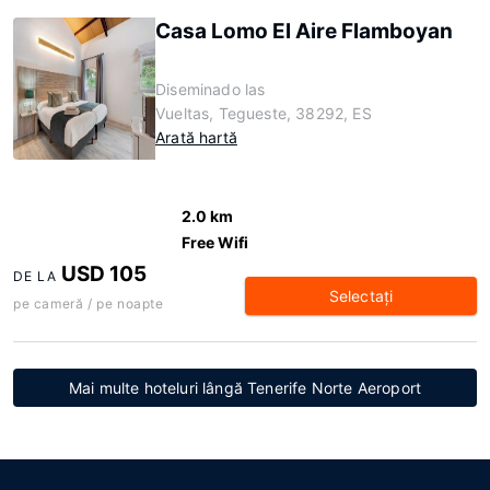
Casa Lomo El Aire Flamboyan
Diseminado las
Vueltas, Tegueste, 38292, ES
Arată hartă
2.0 km
Free Wifi
USD 105
DE LA
Selectaţi
pe cameră / pe noapte
Mai multe hoteluri lângă Tenerife Norte Aeroport