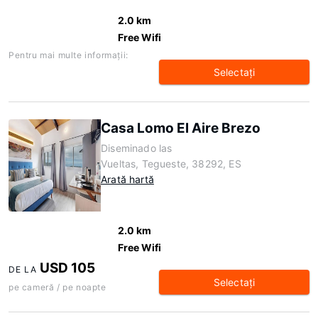
2.0 km
Free Wifi
Pentru mai multe informaţii:
Selectaţi
Casa Lomo El Aire Brezo
Diseminado las
Vueltas, Tegueste, 38292, ES
Arată hartă
2.0 km
Free Wifi
USD 105
DE LA
Selectaţi
pe cameră / pe noapte