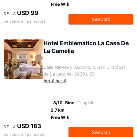
Free Wifi
USD 99
DE LA
Selectaţi
pe cameră / pe noapte
Hotel Emblemático La Casa De
La Camelia
Calle Nieves y Ascanio, 2, San Cristóbal
de La Laguna, 38201, ES
Arată hartă
8/10
Bine
11 opinii
2.7 km
Free Wifi
USD 183
DE LA
Selectaţi
pe cameră / pe noapte