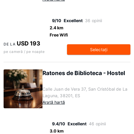
9/10
Excellent
36 opinii
2.4 km
Free Wifi
USD 193
DE LA
Selectaţi
pe cameră / pe noapte
Ratones de Biblioteca - Hostel
Calle Juan de Vera 37, San Cristóbal de La
Laguna, 38201, ES
Arată hartă
9.4/10
Excellent
46 opinii
3.0 km