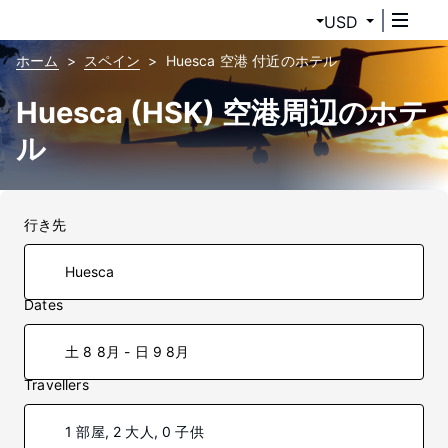
USD
ホーム
スペイン
Huesca 空港 付近のホテル
Huesca (HSK) 空港周辺のホテ
ル
行き先
Dates
土 8 8月 - 日 9 8月
Travellers
1 部屋, 2 大人, 0 子供