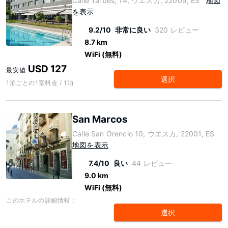
Calle Tarbes, 14, ウエスカ, 22005, ES
地図
を表示
9.2/10
非常に良い
320 レビュー
8.7 km
WiFi (無料)
USD 127
最安値
選択
1泊ごとの1室料金 / 1泊
San Marcos
Calle San Orencio 10, ウエスカ, 22001, ES
地図を表示
7.4/10
良い
44 レビュー
9.0 km
WiFi (無料)
このホテルの詳細情報：
選択