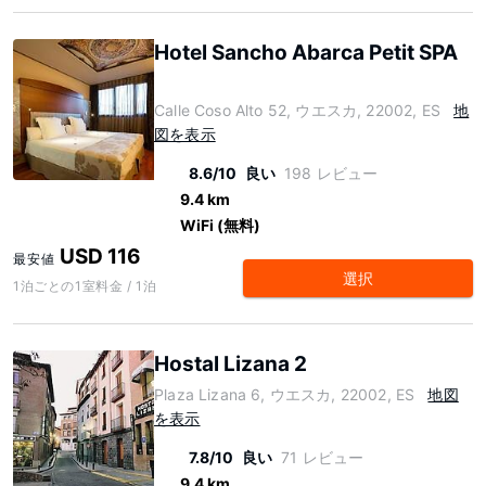
Hotel Sancho Abarca Petit SPA
Calle Coso Alto 52, ウエスカ, 22002, ES
地
図を表示
8.6/10
良い
198 レビュー
9.4 km
WiFi (無料)
USD 116
最安値
選択
1泊ごとの1室料金 / 1泊
Hostal Lizana 2
Plaza Lizana 6, ウエスカ, 22002, ES
地図
を表示
7.8/10
良い
71 レビュー
9.4 km