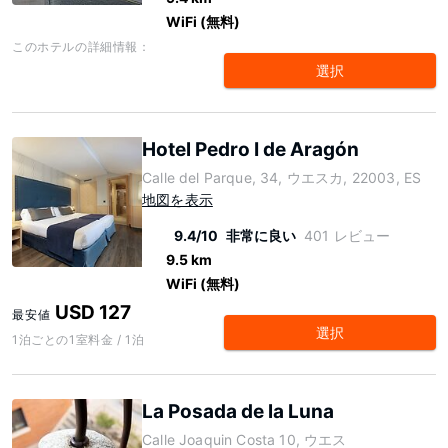
WiFi (無料)
このホテルの詳細情報：
選択
Hotel Pedro I de Aragón
Calle del Parque, 34, ウエスカ, 22003, ES
地図を表示
9.4/10
非常に良い
401 レビュー
9.5 km
WiFi (無料)
USD 127
最安値
選択
1泊ごとの1室料金 / 1泊
La Posada de la Luna
Calle Joaquin Costa 10, ウエス