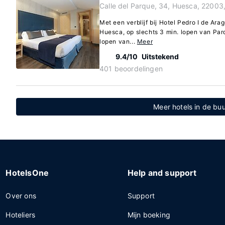
Calle del Parque, 34, Huesca, 22003
Met een verblijf bij Hotel Pedro I de Arag
Huesca, op slechts 3 min. lopen van Par
lopen van...
Meer
9.4/10
Uitstekend
401 beoordelingen
Meer hotels in de buu
HotelsOne
Help and support
Over ons
Support
Hoteliers
Mijn boeking