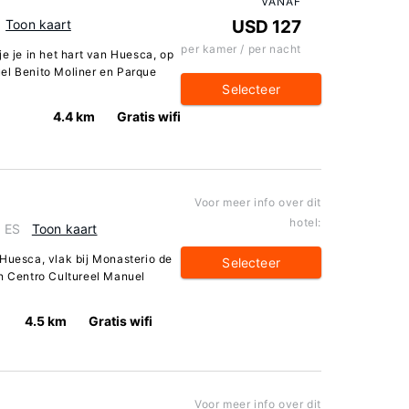
VANAF
Toon kaart
USD 127
per kamer / per nacht
je je in het hart van Huesca, op
el Benito Moliner en Parque
Selecteer
4.4 km
Gratis wifi
Voor meer info over dit
hotel:
, ES
Toon kaart
 Huesca, vlak bij Monasterio de
Selecteer
an Centro Cultureel Manuel
4.5 km
Gratis wifi
Voor meer info over dit