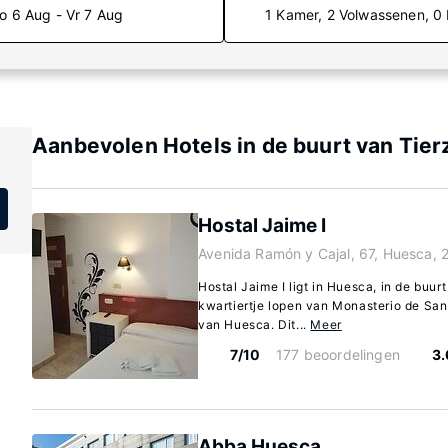
o 6 Aug - Vr 7 Aug
1 Kamer, 2 Volwassenen, 0
Aanbevolen Hotels in de buurt van Tier
Hostal Jaime I
Avenida Ramón y Cajal, 67, Huesca, 
Hostal Jaime I ligt in Huesca, in de buur
kwartiertje lopen van Monasterio de San
van Huesca. Dit...
Meer
7/10
177 beoordelingen
3.
Abba Huesca