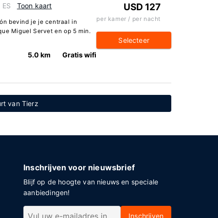
, ES
Toon kaart
USD 127
per kamer / per nacht
ón bevind je je centraal in
que Miguel Servet en op 5 min.
Selecteer
5.0 km
Gratis wifi
rt van Tierz
Inschrijven voor nieuwsbrief
Blijf op de hoogte van nieuws en speciale
aanbiedingen!
Inschrijven