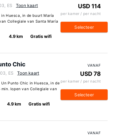
03, ES
Toon kaart
USD 114
per kamer / per nacht
a in Huesca, in de buurt María
n van Collegiale van Santa María
Selecteer
4.9 km
Gratis wifi
unto Chic
VANAF
003, ES
Toon kaart
USD 78
per kamer / per nacht
a Un Punto Chic in Huesca, in de
5 min. lopen van Collegiale van
Selecteer
4.9 km
Gratis wifi
VANAF