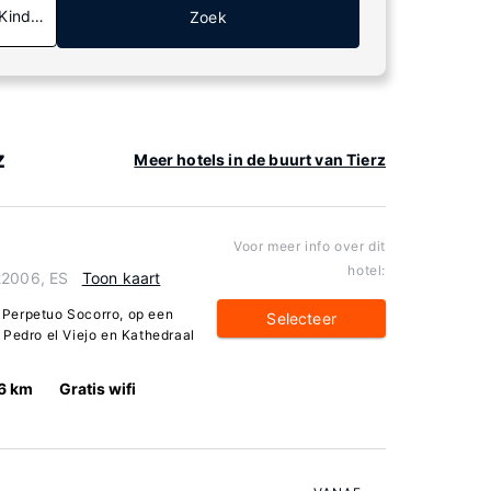
 Kinderen
Zoek
z
Meer hotels in de buurt van Tierz
Voor meer info over dit
hotel:
22006, ES
Toon kaart
t Perpetuo Socorro, op een
Selecteer
 Pedro el Viejo en Kathedraal
6 km
Gratis wifi