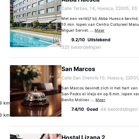
Calle Tarbes, 14, Huesca, 22005, ES
Met een verblijf bij Abba Huesca bevind 
10 min. lopen van Centro Cultureel Manu
Miguel Servet. ...
Meer
9.2/10
Uitstekend
320 beoordelingen
San Marcos
Calle San Orencio 10, Huesca, 22001
San Marcos bevindt zich in het hart van
San Pedro el Viejo en op 6 min. lopen v
Benito Moliner. ...
Meer
9 km
7.4/10
Goed
44 beoordelingen
3 km
Hostal Lizana 2