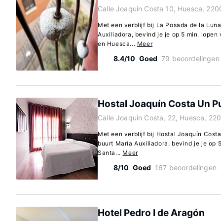
Calle Joaquin Costa 10, Huesca, 220
Met een verblijf bij La Posada de la Lun
Auxiliadora, bevind je je op 5 min. lope
en Huesca...
Meer
8.4/10
Goed
79 beoordelingen
Hostal Joaquín Costa Un P
Calle Joaquin Costa, 22, Huesca, 22
Met een verblijf bij Hostal Joaquín Cost
buurt María Auxiliadora, bevind je je op 
Santa...
Meer
8/10
Goed
167 beoordelingen
Hotel Pedro I de Aragón