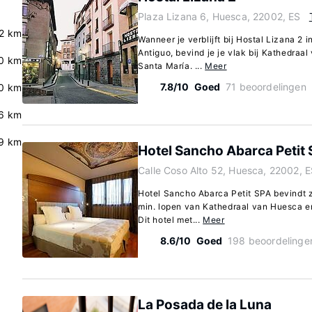
Plaza Lizana 6, Huesca, 22002, ES
.2 km
Wanneer je verblijft bij Hostal Lizana 2 
Antiguo, bevind je je vlak bij Kathedraa
0 km
Santa María. ...
Meer
7.8/10
Goed
71 beoordelingen
0 km
.6 km
9 km
Hotel Sancho Abarca Petit
Calle Coso Alto 52, Huesca, 22002, 
Hotel Sancho Abarca Petit SPA bevindt z
min. lopen van Kathedraal van Huesca en
Dit hotel met...
Meer
8.6/10
Goed
198 beoordelinge
La Posada de la Luna