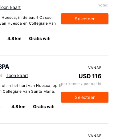
hotel:
Toon kaart
in Huesca, in de buurt Casco
Selecteer
l van Huesca en Collegiale van
4.8 km
Gratis wifi
 SPA
VANAF
ES
Toon kaart
USD 116
per kamer / per nacht
ich in het hart van Huesca, op 5
 Collegiale van Santa María.
Selecteer
n
4.8 km
Gratis wifi
VANAF