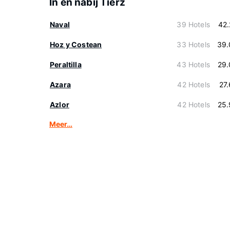
In en nabij Tierz
Naval
39 Hotels
42
Hoz y Costean
33 Hotels
39.
Peraltilla
43 Hotels
29.
Azara
42 Hotels
27
Azlor
42 Hotels
25.
Meer…