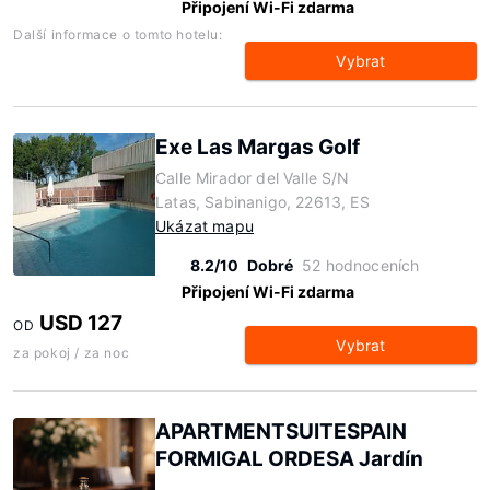
Připojení Wi-Fi zdarma
Další informace o tomto hotelu:
Vybrat
Exe Las Margas Golf
Calle Mirador del Valle S/N
Latas, Sabinanigo, 22613, ES
Ukázat mapu
8.2/10
Dobré
52 hodnoceních
Připojení Wi-Fi zdarma
USD 127
OD
Vybrat
za pokoj / za noc
APARTMENTSUITESPAIN
FORMIGAL ORDESA Jardín