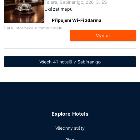
Telera, Sabinanigo, 22613, ES
Ukázat mapu
Připojení Wi-Fi zdarma
Další informace o tomto hotelu:
Vybrat
Všech 41 hotelů v Sabinanigo
Explore Hotels
Všechny státy
Blog