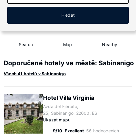
Hledat
Search
Map
Nearby
Doporučené hotely ve městě: Sabinanigo
Všech 41 hotelů v Sabinanigo
Hotel Villa Virginia
Avda.del Ejército,
25, Sabinanigo, 22600, ES
Ukázat mapu
9/10
Excellent
56 hodnoceních