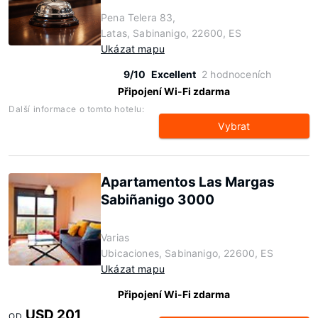
Pena Telera 83,
Latas, Sabinanigo, 22600, ES
Ukázat mapu
9/10
Excellent
2 hodnoceních
Připojení Wi-Fi zdarma
Další informace o tomto hotelu:
Vybrat
Apartamentos Las Margas
Sabiñanigo 3000
Varias
Ubicaciones, Sabinanigo, 22600, ES
Ukázat mapu
Připojení Wi-Fi zdarma
USD 201
OD