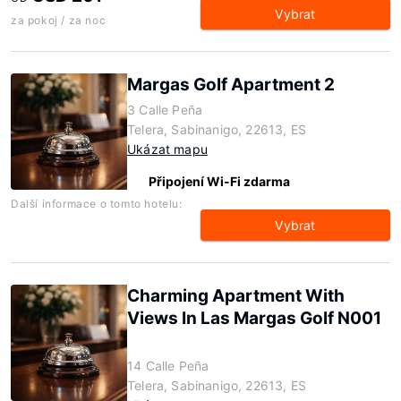
Vybrat
za pokoj / za noc
Margas Golf Apartment 2
3 Calle Peña
Telera, Sabinanigo, 22613, ES
Ukázat mapu
Připojení Wi-Fi zdarma
Další informace o tomto hotelu:
Vybrat
Charming Apartment With
Views In Las Margas Golf N001
14 Calle Peña
Telera, Sabinanigo, 22613, ES