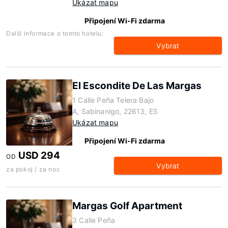
Ukázat mapu
Připojení Wi-Fi zdarma
Další informace o tomto hotelu:
Vybrat
El Escondite De Las Margas
1 Calle Peña Telera Bajo
A, Sabinanigo, 22613, ES
Ukázat mapu
Připojení Wi-Fi zdarma
USD 294
OD
Vybrat
za pokoj / za noc
Margas Golf Apartment
3 Calle Peña