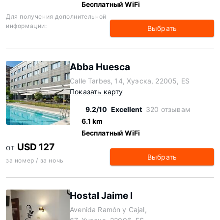
Бесплатный WiFi
Для получения дополнительной
информации:
Выбрать
Abba Huesca
Calle Tarbes, 14, Хуэска, 22005, ES
Показать карту
9.2/10
Excellent
320 отзывам
6.1 km
Бесплатный WiFi
USD 127
ОТ
Выбрать
за номер / за ночь
Hostal Jaime I
Avenida Ramón y Cajal,