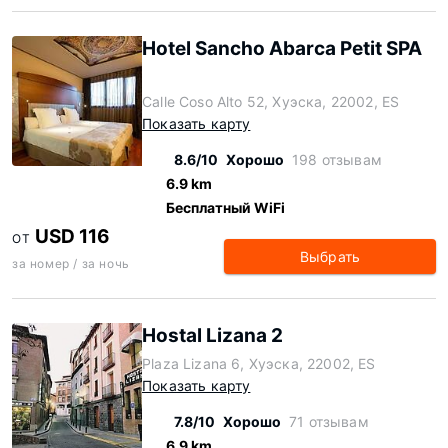
Hotel Sancho Abarca Petit SPA
Calle Coso Alto 52, Хуэска, 22002, ES
Показать карту
8.6/10
Хорошо
198 отзывам
6.9 km
Бесплатный WiFi
USD 116
ОТ
Выбрать
за номер / за ночь
Hostal Lizana 2
Plaza Lizana 6, Хуэска, 22002, ES
Показать карту
7.8/10
Хорошо
71 отзывам
6.9 km