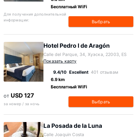
Бесплатный WiFi
Для получения дополнительной
информации:
Выбрать
Hotel Pedro I de Aragón
Calle del Parque, 34, Хуэска, 22003, ES
Показать карту
9.4/10
Excellent
401 отзывам
6.9 km
Бесплатный WiFi
USD 127
ОТ
Выбрать
за номер / за ночь
La Posada de la Luna
Calle Joaquin Costa