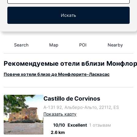
Искать
Search
Map
POI
Nearby
Рекомендуемые отели вблизи Монфлор
Повече хотели близо до Монфлорите-Ласкасас
Castillo de Corvinos
A-131 92, Альберо-Альто, 22112, ES
Показать карту
10/10
Excellent
1 отзывам
2.6 km