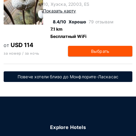
10, Хуэска, 22003, ES
Показать карту
8.4/10
Хорошо
79 отзывам
7.1 km
Бесплатный WiFi
USD 114
ОТ
Выбрать
за номер / за ночь
Повече хотели близо до Монфлорите-Ласкасас
Explore Hotels