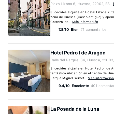
Plaza Lizana 6, Huesca, 22002, ES
Si decides alojarte en Hostal Lizana 2, 
zona de Huesca (Casco antiguo) y apena
Catedral de...
Más información
7.8/10
Bien
71 comentarios
Hotel Pedro I de Aragón
Calle del Parque, 34, Huesca, 22003
Si decides alojarte en Hotel Pedro I de A
fantástica ubicación en el centro de Hue
Parque Miguel Servet...
Más información
9.4/10
Excelente
401 comentar
La Posada de la Luna