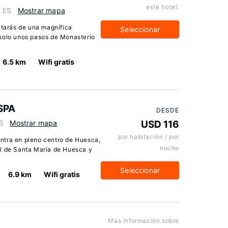
este hotel:
, ES
Mostrar mapa
utarás de una magnífica
Seleccionar
 solo unos pasos de Monasterio
6.5 km
Wifi gratis
 SPA
DESDE
ES
Mostrar mapa
USD 116
por habitación / por
ntra en pleno centro de Huesca,
noche
al de Santa María de Huesca y
Seleccionar
6.9 km
Wifi gratis
Más información sobre