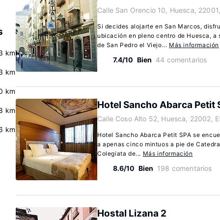
Calle San Orencio 10, Huesca, 22001
Si decides alojarte en San Marcos, disfr
s
ubicación en pleno centro de Huesca, a
de San Pedro el Viejo...
Más información
3 km
7.4/10
Bien
44 comentarios
3 km
0 km
Hotel Sancho Abarca Petit
.8 km
Calle Coso Alto 52, Huesca, 22002, 
6 km
Hotel Sancho Abarca Petit SPA se encue
a apenas cinco mintuos a pie de Catedr
Colegiata de...
Más información
8.6/10
Bien
198 comentarios
Hostal Lizana 2