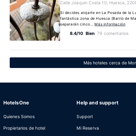
Calle Joaquin Costa 10, Huesca, 220
Si decides alojarte en La Posada de la L
fantástica zona de Huesca (Barrio de Ma
separarán cinco...
Más información
8.4/10
Bien
79 comentarios
Más hoteles cerca de Mon
HotelsOne
Help and support
Quienes Somos
Support
Propietarios de hotel
Mi Reserva