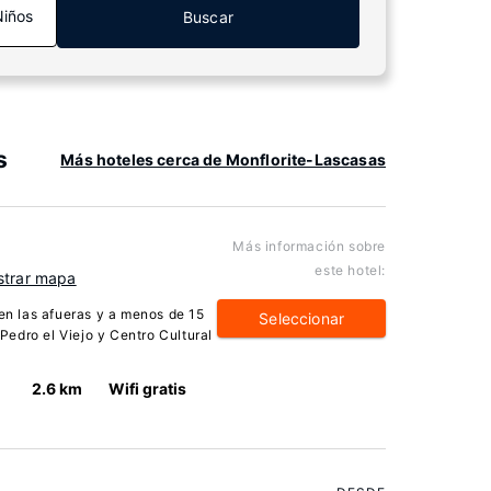
Niños
Buscar
s
Más hoteles cerca de Monflorite-Lascasas
Más información sobre
este hotel:
trar mapa
 en las afueras y a menos de 15
Seleccionar
edro el Viejo y Centro Cultural
2.6 km
Wifi gratis