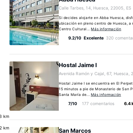
Calle Tarbes, 14, Huesca, 22005, ES
Si decides alojarte en Abba Huesca, disf
ubicación en pleno centro de Huesca, a 
Centro Cultural...
Más información
9.2/10
Excelente
320 comentar
Hostal Jaime I
Avenida Ramón y Cajal, 67, Huesca, 
Hostal Jaime I se encuentra en El Perpe
15 minutos a pie de Monasterio de San P
Santa María de...
Más información
7/10
177 comentarios
6.4
3 km
.2 km
San Marcos