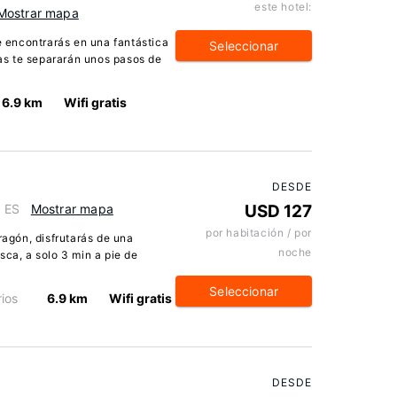
este hotel:
Mostrar mapa
te encontrarás en una fantástica
Seleccionar
s te separarán unos pasos de
6.9 km
Wifi gratis
DESDE
, ES
Mostrar mapa
USD 127
por habitación / por
ragón, disfrutarás de una
noche
sca, a solo 3 min a pie de
Seleccionar
ios
6.9 km
Wifi gratis
DESDE