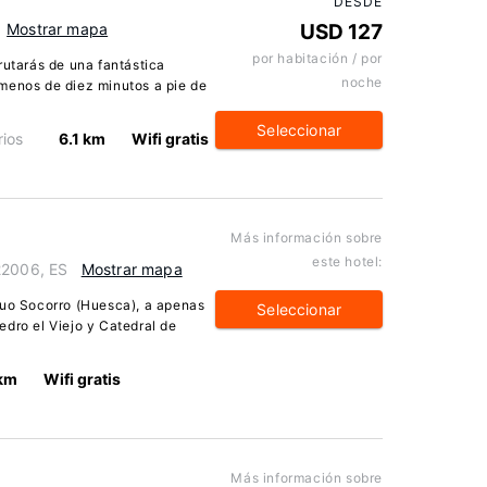
DESDE
Mostrar mapa
USD 127
por habitación / por
rutarás de una fantástica
noche
menos de diez minutos a pie de
Seleccionar
ios
6.1 km
Wifi gratis
Más información sobre
este hotel:
22006, ES
Mostrar mapa
tuo Socorro (Huesca), a apenas
Seleccionar
edro el Viejo y Catedral de
 km
Wifi gratis
Más información sobre