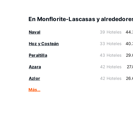
En Monflorite-Lascasas y alrededore
Naval
39 Hoteles
44.
Hoz y Costeán
33 Hoteles
40.
Peraltilla
43 Hoteles
29.
Azara
42 Hoteles
27
Azlor
42 Hoteles
26.
Más…