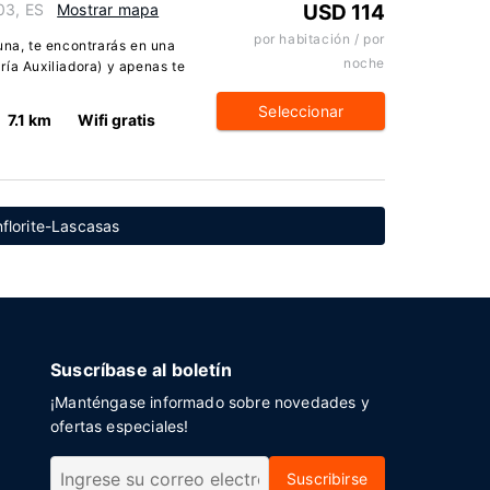
03, ES
Mostrar mapa
USD 114
por habitación / por
una, te encontrarás en una
noche
ría Auxiliadora) y apenas te
Seleccionar
7.1 km
Wifi gratis
florite-Lascasas
Suscríbase al boletín
¡Manténgase informado sobre novedades y
ofertas especiales!
Suscribirse