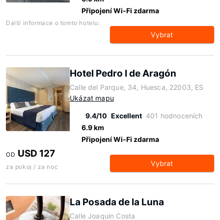
Připojení Wi-Fi zdarma
Další informace o tomto hotelu:
Vybrat
Hotel Pedro I de Aragón
Calle del Parque, 34, Huesca, 22003, ES
Ukázat mapu
9.4/10
Excellent
401 hodnoceních
6.9 km
Připojení Wi-Fi zdarma
USD 127
OD
Vybrat
za pokoj / za noc
La Posada de la Luna
Calle Joaquin Costa