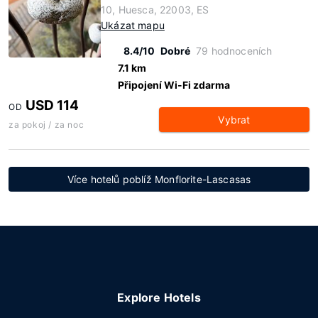
10, Huesca, 22003, ES
Ukázat mapu
8.4/10
Dobré
79 hodnoceních
7.1 km
Připojení Wi-Fi zdarma
USD 114
OD
Vybrat
za pokoj / za noc
Více hotelů poblíž Monflorite-Lascasas
Explore Hotels