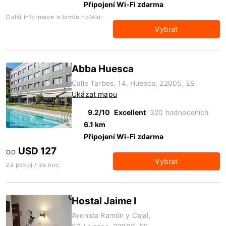
Připojení Wi-Fi zdarma
Další informace o tomto hotelu:
Vybrat
Abba Huesca
Calle Tarbes, 14, Huesca, 22005, ES
Ukázat mapu
9.2/10
Excellent
320 hodnoceních
6.1 km
Připojení Wi-Fi zdarma
USD 127
OD
Vybrat
za pokoj / za noc
Hostal Jaime I
Avenida Ramón y Cajal,