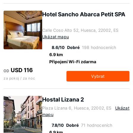
Hotel Sancho Abarca Petit SPA
Calle Coso Alto 52, Huesca, 22002, ES
Ukázat mapu
8.6/10
Dobré
198 hodnoceních
6.9 km
Připojení Wi-Fi zdarma
USD 116
OD
Vybrat
za pokoj / za noc
Hostal Lizana 2
Plaza Lizana 6, Huesca, 22002, ES
Ukázat
mapu
7.8/10
Dobré
71 hodnoceních
6.9 km