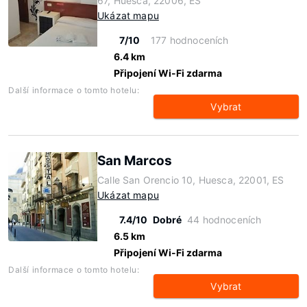
67, Huesca, 22006, ES
Ukázat mapu
7/10
177 hodnoceních
6.4 km
Připojení Wi-Fi zdarma
Další informace o tomto hotelu:
Vybrat
San Marcos
Calle San Orencio 10, Huesca, 22001, ES
Ukázat mapu
7.4/10
Dobré
44 hodnoceních
6.5 km
Připojení Wi-Fi zdarma
Další informace o tomto hotelu:
Vybrat