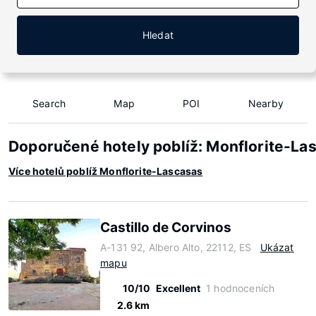
Hledat
Search
Map
POI
Nearby
Doporučené hotely poblíž: Monflorite-La
Více hotelů poblíž Monflorite-Lascasas
Castillo de Corvinos
A-131 92, Albero Alto, 22112, ES
Ukázat
mapu
10/10
Excellent
1 hodnoceních
2.6 km