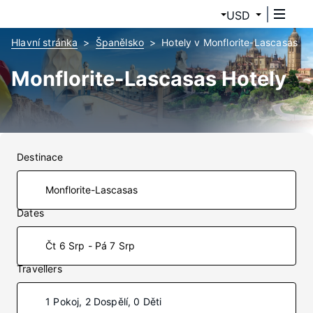
USD
Hlavní stránka
Španělsko
Hotely v Monflorite-Lascasas
Monflorite-Lascasas Hotely
Destinace
Dates
Čt 6 Srp - Pá 7 Srp
Travellers
1 Pokoj, 2 Dospělí, 0 Děti