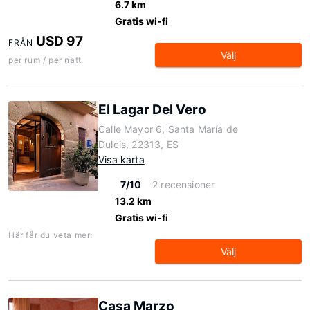
6.7 km
Gratis wi-fi
USD 97
FRÅN
Välj
per rum / per natt
El Lagar Del Vero
Calle Mayor 6, Santa María de
Dulcis, 22313, ES
Visa karta
7/10
2 recensioner
13.2 km
Gratis wi-fi
Här får du veta mer:
Välj
Casa Marzo