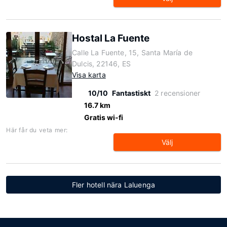
Hostal La Fuente
Calle La Fuente, 15, Santa María de
Dulcis, 22146, ES
Visa karta
10/10
Fantastiskt
2 recensioner
16.7 km
Gratis wi-fi
Här får du veta mer:
Välj
Fler hotell nära Laluenga