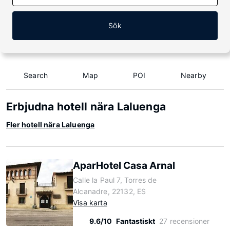
Sök
Search
Map
POI
Nearby
Erbjudna hotell nära Laluenga
Fler hotell nära Laluenga
AparHotel Casa Arnal
Calle la Paul 7, Torres de
Alcanadre, 22132, ES
Visa karta
9.6/10
Fantastiskt
27 recensioner