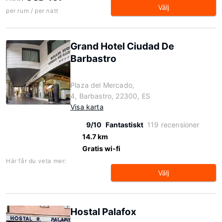
Välj
per rum / per natt
Grand Hotel Ciudad De
Barbastro
Plaza del Mercado,
4, Barbastro, 22300, ES
Visa karta
9/10
Fantastiskt
119 recensioner
14.7 km
Gratis wi-fi
Här får du veta mer:
Välj
Hostal Palafox