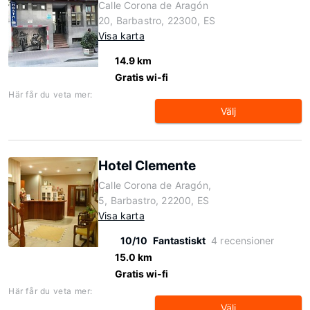
Calle Corona de Aragón
20, Barbastro, 22300, ES
Visa karta
14.9 km
Gratis wi-fi
Här får du veta mer:
Välj
Hotel Clemente
Calle Corona de Aragón,
5, Barbastro, 22200, ES
Visa karta
10/10
Fantastiskt
4 recensioner
15.0 km
Gratis wi-fi
Här får du veta mer:
Välj