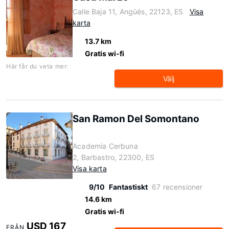
Calle Baja 11, Angüés, 22123, ES
Visa
karta
13.7 km
Gratis wi-fi
Här får du veta mer:
Välj
San Ramon Del Somontano
Academia Cerbuna
2, Barbastro, 22300, ES
Visa karta
9/10
Fantastiskt
67 recensioner
14.6 km
Gratis wi-fi
USD 167
FRÅN