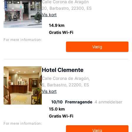
Calle Corona de Aragón
20, Barbastro, 22300, ES
Vis kort
14.9 km
Gratis Wi-Fi
For mere information:
Vælg
Hotel Clemente
Calle Corona de Aragón,
5, Barbastro, 22200, ES
Vis kort
10/10
Fremragende
4 anmeldelser
15.0 km
Gratis Wi-Fi
For mere information:
Vælg