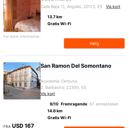
Calle Baja 11, Angüés, 22123, ES
Vis kort
13.7 km
Gratis Wi-Fi
For mere information:
Vælg
San Ramon Del Somontano
Academia Cerbuna
2, Barbastro, 22300, ES
Vis kort
9/10
Fremragende
67 anmeldelser
14.6 km
Gratis Wi-Fi
USD 167
FRA