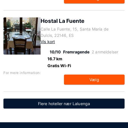
Hostal La Fuente
Calle La Fuente, 15, Santa María de
Dulcis, 22146, ES
Vis kort
10/10
Fremragende
2 anmeldelser
16.7 km
Gratis Wi-Fi
For mere information:
Vælg
Flere hoteller nær Laluenga