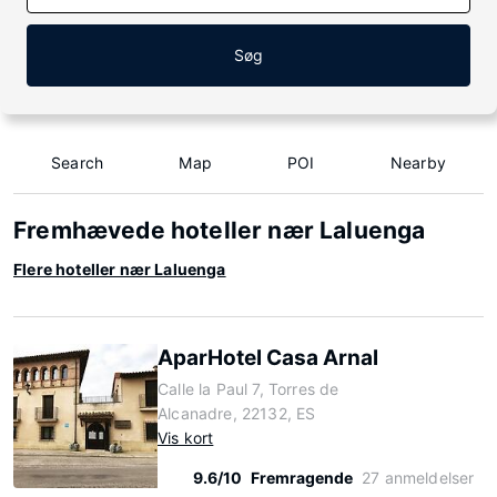
Søg
Search
Map
POI
Nearby
Fremhævede hoteller nær Laluenga
Flere hoteller nær Laluenga
AparHotel Casa Arnal
Calle la Paul 7, Torres de
Alcanadre, 22132, ES
Vis kort
9.6/10
Fremragende
27 anmeldelser