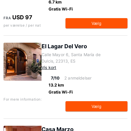
6.7 km
Gratis Wi-Fi
USD 97
FRA
Vælg
per værelse / per nat
El Lagar Del Vero
Calle Mayor 6, Santa María de
Dulcis, 22313, ES
Vis kort
7/10
2 anmeldelser
13.2 km
Gratis Wi-Fi
For mere information:
Vælg
Casa Marzo