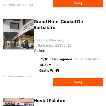
Vælg
per værelse / per nat
Grand Hotel Ciudad De
Barbastro
Plaza del Mercado,
4, Barbastro, 22300, ES
Vis kort
9/10
Fremragende
119 anmeldelser
14.7 km
Gratis Wi-Fi
For mere information:
Vælg
Hostal Palafox