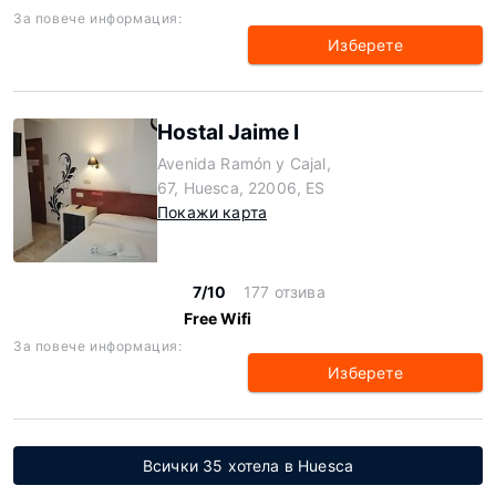
За повече информация:
Изберете
Hostal Jaime I
Avenida Ramón y Cajal,
67, Huesca, 22006, ES
Покажи карта
7/10
177 отзива
Free Wifi
За повече информация:
Изберете
Всички 35 хотела в Huesca