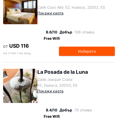
Calle Coso Alto 52, Huesca, 22002, ES
Покажи карта
8.6/10
Добър
198 отзива
Free Wifi
USD 116
ОТ
Изберете
на стая / на нощ
La Posada de la Luna
Calle Joaquin Costa
10, Huesca, 22003, ES
Покажи карта
8.4/10
Добър
79 отзива
Free Wifi