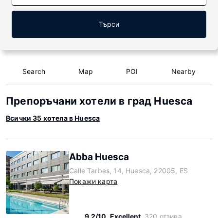
Търси
Search
Map
POI
Nearby
Препоръчани хотели в град Huesca
Всички 35 хотела в Huesca
Abba Huesca
Calle Tarbes, 14, Huesca, 22005, ES
Покажи карта
9.2/10
Excellent
320 отзива