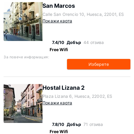
San Marcos
Calle San Orencio 10, Huesca, 22001, ES
Покажи карта
7.4/10
Добър
44 отзива
Free Wifi
За повече информация:
Изберете
Hostal Lizana 2
Plaza Lizana 6, Huesca, 22002, ES
Покажи карта
7.8/10
Добър
71 отзива
Free Wifi