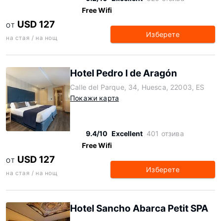
Free Wifi
USD 127
ОТ
Изберете
на стая / на нощ
Hotel Pedro I de Aragón
Calle del Parque, 34, Huesca, 22003, ES
Покажи карта
9.4/10
Excellent
401 отзива
Free Wifi
USD 127
ОТ
Изберете
на стая / на нощ
Hotel Sancho Abarca Petit SPA