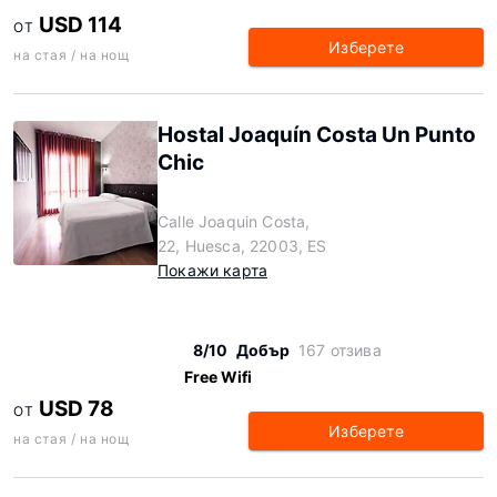
USD 114
ОТ
Изберете
на стая / на нощ
Hostal Joaquín Costa Un Punto
Chic
Calle Joaquin Costa,
22, Huesca, 22003, ES
Покажи карта
8/10
Добър
167 отзива
Free Wifi
USD 78
ОТ
Изберете
на стая / на нощ