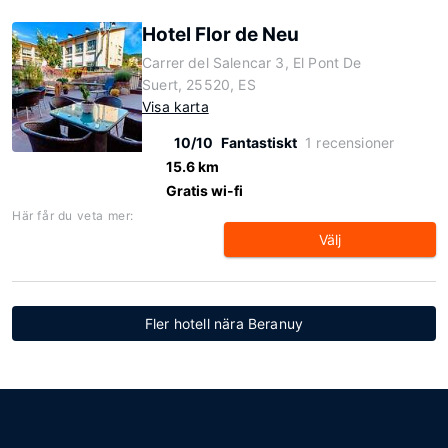
Hotel Flor de Neu
Carrer del Salencar 3, El Pont De
Suert, 25520, ES
Visa karta
10/10
Fantastiskt
1 recensioner
15.6 km
Gratis wi-fi
Här får du veta mer:
Välj
Fler hotell nära Beranuy