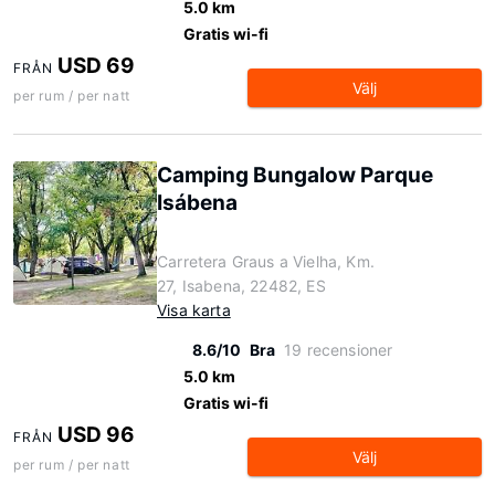
5.0 km
Gratis wi-fi
USD 69
FRÅN
Välj
per rum / per natt
Camping Bungalow Parque
Isábena
Carretera Graus a Vielha, Km.
27, Isabena, 22482, ES
Visa karta
8.6/10
Bra
19 recensioner
5.0 km
Gratis wi-fi
USD 96
FRÅN
Välj
per rum / per natt