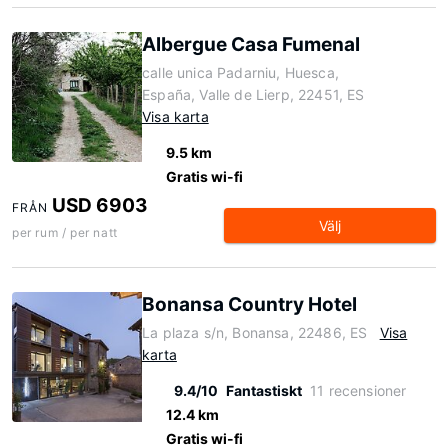
Albergue Casa Fumenal
calle unica Padarniu, Huesca,
España, Valle de Lierp, 22451, ES
Visa karta
9.5 km
Gratis wi-fi
USD 6903
FRÅN
Välj
per rum / per natt
Bonansa Country Hotel
La plaza s/n, Bonansa, 22486, ES
Visa
karta
9.4/10
Fantastiskt
11 recensioner
12.4 km
Gratis wi-fi