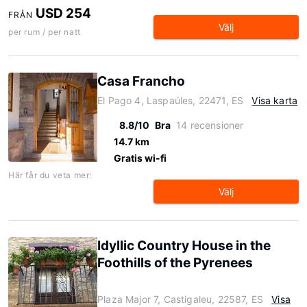
USD 254
FRÅN
Välj
per rum / per natt
Casa Francho
El Pago 4, Laspaúles, 22471, ES
Visa karta
8.8/10
Bra
14 recensioner
14.7 km
Gratis wi-fi
Här får du veta mer:
Välj
Idyllic Country House in the
Foothills of the Pyrenees
Plaza Major 7, Castigaleu, 22587, ES
Visa