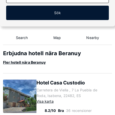
Sök
Search
Map
Nearby
Erbjudna hotell nära Beranuy
Fler hotell nära Beranuy
Hotel Casa Custodio
Carretera de Viella , 7 La Puebla de
Roda, Isabena, 22482, ES
Visa karta
8.2/10
Bra
36 recensioner