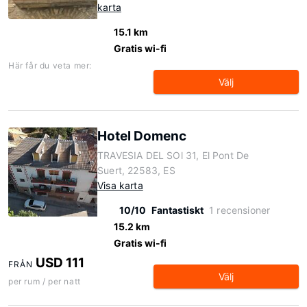
karta
15.1 km
Gratis wi-fi
Här får du veta mer:
Välj
Hotel Domenc
TRAVESIA DEL SOl 31, El Pont De
Suert, 22583, ES
Visa karta
10/10
Fantastiskt
1 recensioner
15.2 km
Gratis wi-fi
USD 111
FRÅN
Välj
per rum / per natt