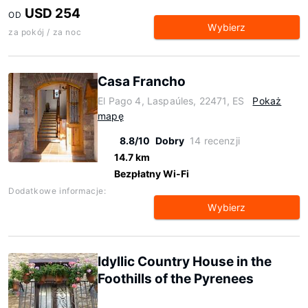
USD 254
OD
Wybierz
za pokój / za noc
Casa Francho
El Pago 4, Laspaúles, 22471, ES
Pokaż
mapę
8.8/10
Dobry
14 recenzji
14.7 km
Bezpłatny Wi-Fi
Dodatkowe informacje:
Wybierz
Idyllic Country House in the
Foothills of the Pyrenees