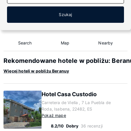
Szukaj
Search
Map
Nearby
Rekomendowane hotele w pobliżu: Beran
Więcej hoteli w pobliżu Beranuy
Hotel Casa Custodio
Carretera de Viella , 7 La Puebla de
Roda, Isabena, 22482, ES
Pokaż mapę
8.2/10
Dobry
36 recenzji