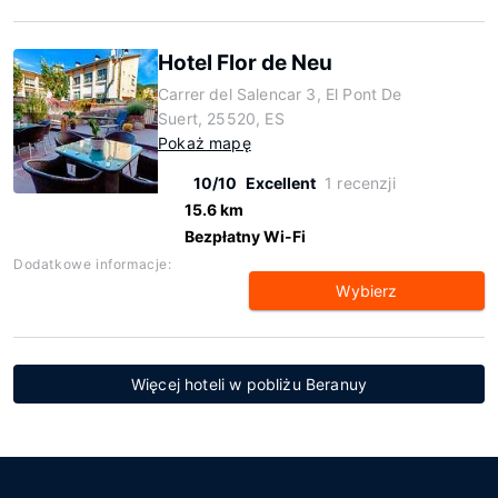
Hotel Flor de Neu
Carrer del Salencar 3, El Pont De
Suert, 25520, ES
Pokaż mapę
10/10
Excellent
1 recenzji
15.6 km
Bezpłatny Wi-Fi
Dodatkowe informacje:
Wybierz
Więcej hoteli w pobliżu Beranuy