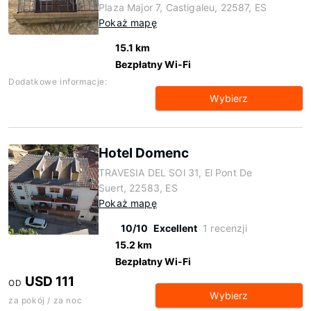
Plaza Major 7, Castigaleu, 22587, ES
Pokaż mapę
15.1 km
Bezpłatny Wi-Fi
Dodatkowe informacje:
Wybierz
Hotel Domenc
TRAVESIA DEL SOl 31, El Pont De
Suert, 22583, ES
Pokaż mapę
10/10
Excellent
1 recenzji
15.2 km
Bezpłatny Wi-Fi
USD 111
OD
Wybierz
za pokój / za noc