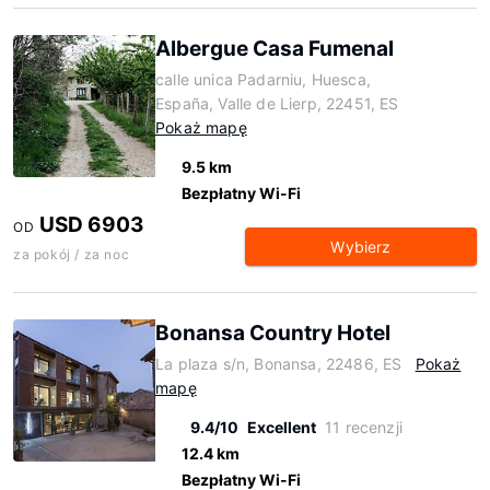
Albergue Casa Fumenal
calle unica Padarniu, Huesca,
España, Valle de Lierp, 22451, ES
Pokaż mapę
9.5 km
Bezpłatny Wi-Fi
USD 6903
OD
Wybierz
za pokój / za noc
Bonansa Country Hotel
La plaza s/n, Bonansa, 22486, ES
Pokaż
mapę
9.4/10
Excellent
11 recenzji
12.4 km
Bezpłatny Wi-Fi