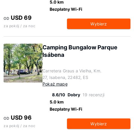
5.0 km
Bezpłatny Wi-Fi
USD 69
OD
Wybierz
za pokój / za noc
Camping Bungalow Parque
Isábena
Carretera Graus a Vielha, Km.
27, Isabena, 22482, ES
Pokaż mapę
8.6/10
Dobry
19 recenzji
5.0 km
Bezpłatny Wi-Fi
USD 96
OD
Wybierz
za pokój / za noc