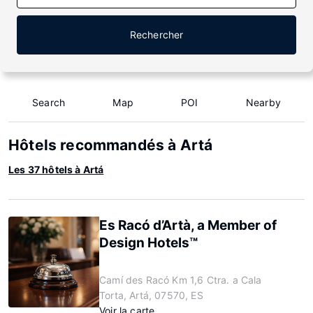
Rechercher
Search
Map
POI
Nearby
Hôtels recommandés à Artá
Les 37 hôtels à Artá
Es Racó d’Artà, a Member of
Design Hotels™
Camí des Racó Km 1,6 Ctra. a Cala
Torta, Artá, 07570, ES
Voir la carte