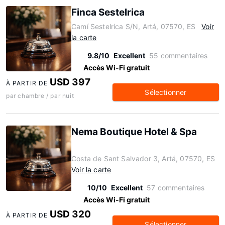
Finca Sestelrica
Camí Sestelrica S/N, Artá, 07570, ES
Voir
la carte
9.8/10
Excellent
55 commentaires
Accès Wi-Fi gratuit
USD 397
À PARTIR DE
Sélectionner
par chambre / par nuit
Nema Boutique Hotel & Spa
Costa de Sant Salvador 3, Artá, 07570, ES
Voir la carte
10/10
Excellent
57 commentaires
Accès Wi-Fi gratuit
USD 320
À PARTIR DE
Sélectionner