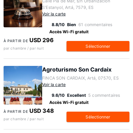
Calle Plà de Mar, s/n Urbanización
S'Estanyol, Artá, 7579, ES
Voir la carte
8.8/10
Bien
61 commentaires
Accès Wi-Fi gratuit
USD 296
À PARTIR DE
Sélectionner
par chambre / par nuit
Agroturismo Son Cardaix
FINCA SON CARDAIX, Artá, 07570, ES
Voir la carte
9.6/10
Excellent
5 commentaires
Accès Wi-Fi gratuit
USD 348
À PARTIR DE
Sélectionner
par chambre / par nuit