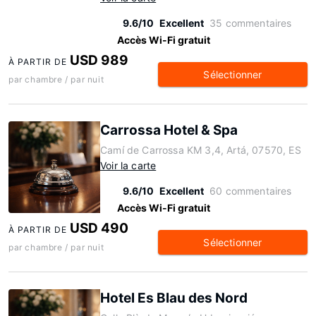
9.6/10
Excellent
35 commentaires
Accès Wi-Fi gratuit
USD 989
À PARTIR DE
Sélectionner
par chambre / par nuit
Carrossa Hotel & Spa
Camí de Carrossa KM 3,4, Artá, 07570, ES
Voir la carte
9.6/10
Excellent
60 commentaires
Accès Wi-Fi gratuit
USD 490
À PARTIR DE
Sélectionner
par chambre / par nuit
Hotel Es Blau des Nord