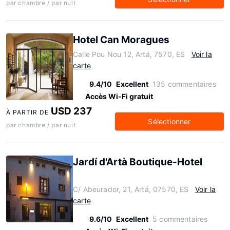
par chambre / par nuit
Hotel Can Moragues
Calle Pou Nou 12, Artá, 7570, ES
Voir la
carte
9.4/10
Excellent
135 commentaires
Accès Wi-Fi gratuit
USD 237
À PARTIR DE
Sélectionner
par chambre / par nuit
Jardí d'Artà Boutique-Hotel
C/ Abeurador, 21, Artá, 07570, ES
Voir la
carte
9.6/10
Excellent
5 commentaires