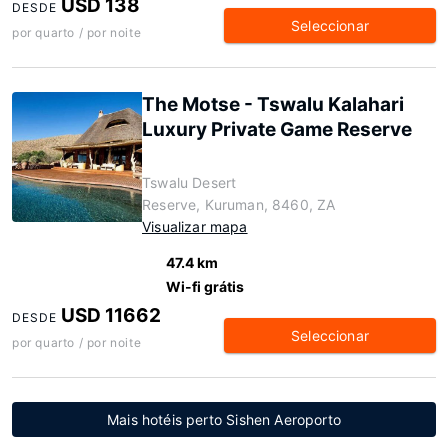
USD 138
DESDE
Seleccionar
por quarto / por noite
The Motse - Tswalu Kalahari
Luxury Private Game Reserve
Tswalu Desert
Reserve, Kuruman, 8460, ZA
Visualizar mapa
47.4 km
Wi-fi grátis
USD 11662
DESDE
Seleccionar
por quarto / por noite
Mais hotéis perto Sishen Aeroporto