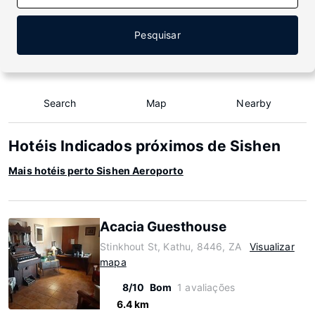
Pesquisar
Search
Map
Nearby
Hotéis Indicados próximos de Sishen
Mais hotéis perto Sishen Aeroporto
Acacia Guesthouse
Stinkhout St, Kathu, 8446, ZA
Visualizar
mapa
8/10
Bom
1 avaliações
6.4 km