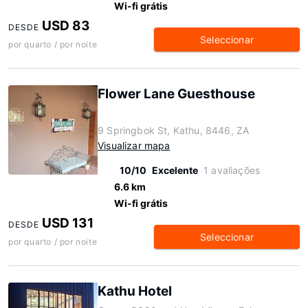
Wi-fi grátis
USD 83
DESDE
Seleccionar
por quarto / por noite
Flower Lane Guesthouse
9 Springbok St, Kathu, 8446, ZA
Visualizar mapa
10/10
Excelente
1 avaliações
6.6 km
Wi-fi grátis
USD 131
DESDE
Seleccionar
por quarto / por noite
Kathu Hotel