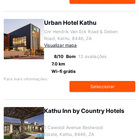
Urban Hotel Kathu
Cnr Hendrik Van Eck Road & Deben
Road, Kathu, 8446, ZA
Visualizar mapa
8/10
Bom
13 avaliações
7.0 km
Wi-fi grátis
Para mais informações:
Seleccionar
Kathu Inn by Country Hotels
1 Cawood Avenue Bestwood
Estate, Kathu, 8446, ZA