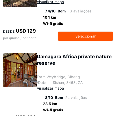
Visualizar mapa
7.4/10
Bom
13 avaliações
10.1 km
Wi-fi grátis
USD 129
DESDE
Seleccionar
por quarto / por noite
Gamagara Africa private nature
reserve
Farm Weybridge, Dibeng
/Deben,, Sishen, 8463, ZA
Visualizar mapa
8/10
Bom
2 avaliações
23.5 km
Wi-fi grátis