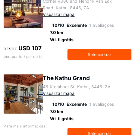
Corner R380 and Hendrik van Eck
Road, Kathu, 8446, ZA
Visualizar mapa
10/10
Excelente
1 avaliações
7.0 km
Wi-fi grátis
USD 107
DESDE
Seleccionar
por quarto / por noite
The Kathu Grand
48 Kromhout St, Kathu, 8446, ZA
Visualizar mapa
10/10
Excelente
1 avaliações
7.0 km
Wi-fi grátis
Para mais informações:
Seleccionar