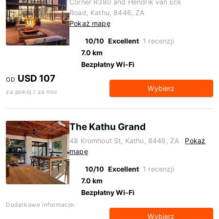
Corner R380 and Hendrik van Eck
Road, Kathu, 8446, ZA
Pokaż mapę
10/10
Excellent
1 recenzji
7.0 km
Bezpłatny Wi-Fi
USD 107
OD
Wybierz
za pokój / za noc
The Kathu Grand
48 Kromhout St, Kathu, 8446, ZA
Pokaż
mapę
10/10
Excellent
1 recenzji
7.0 km
Bezpłatny Wi-Fi
Dodatkowe informacje:
Wybierz