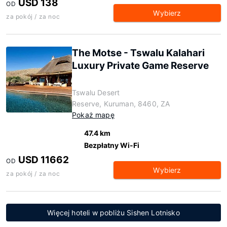
USD 138
OD
Wybierz
za pokój / za noc
The Motse - Tswalu Kalahari
Luxury Private Game Reserve
Tswalu Desert
Reserve, Kuruman, 8460, ZA
Pokaż mapę
47.4 km
Bezpłatny Wi-Fi
USD 11662
OD
Wybierz
za pokój / za noc
Więcej hoteli w pobliżu Sishen Lotnisko