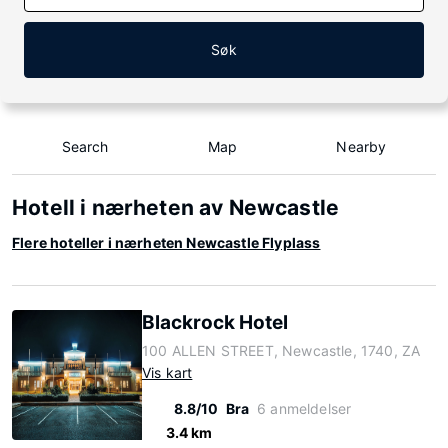
Søk
Search
Map
Nearby
Hotell i nærheten av Newcastle
Flere hoteller i nærheten Newcastle Flyplass
Blackrock Hotel
100 ALLEN STREET, Newcastle, 1740, ZA
Vis kart
8.8/10
Bra
6 anmeldelser
3.4 km