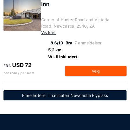
Inn
Corner of Hunter Road and Victoria
Road, Newcastle, 2940, ZA
Vis kart
8.6/10
Bra
7 anmeldelser
5.2 km
Wi-fi inkludert
USD 72
FRA
Velg
per rom / per natt
Flere hoteller i nærheten Newcastle Flyplass