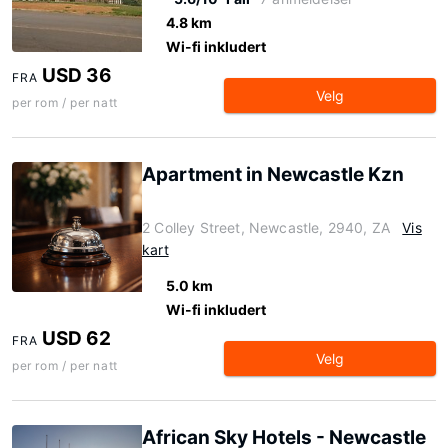
4.8 km
Wi-fi inkludert
USD 36
FRA
Velg
per rom / per natt
Apartment in Newcastle Kzn
2 Colley Street, Newcastle, 2940, ZA
Vis
kart
5.0 km
Wi-fi inkludert
USD 62
FRA
Velg
per rom / per natt
African Sky Hotels - Newcastle