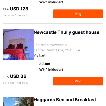
Wi-fi inkludert
USD 128
FRA
Velg
per rom / per natt
Newcastle Thully guest house
Earl street Newcastle
central, Newcastle, 2940, ZA
Vis kart
3.8 km
Wi-fi inkludert
USD 36
FRA
Velg
per rom / per natt
Haggards Bed and Breakfast