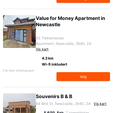
Value for Money Apartment in
Newcastle
63 Tielmansroos
Apartment, Newcastle, 2940, ZA
Vis kart
4.3 km
Wi-fi inkludert
For mer informasjon:
Velg
Souvenirs B & B
64 Bird St, Newcastle, 2940, ZA
Vis kart
5.6/10
Fair
7 anmeldelser