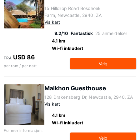
15 Hilldrop Road Boschoek
Farm, Newcastle, 2940, ZA
Vis kart
9.2/10
Fantastisk
25 anmeldelser
4.1 km
Wi-fi inkludert
USD 86
FRA
Velg
per rom / per natt
Malkhon Guesthouse
128 Drakensberg Dr, Newcastle, 2940, ZA
Vis kart
4.1 km
Wi-fi inkludert
For mer informasjon:
Velg