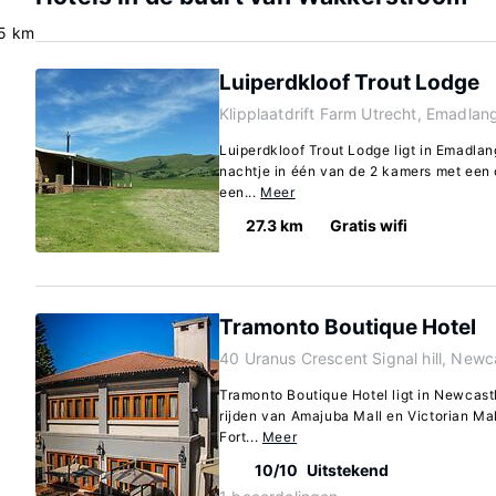
5 km
Luiperdkloof Trout Lodge
Klipplaatdrift Farm Utrecht, Emadlan
Luiperdkloof Trout Lodge ligt in Emadlan
nachtje in één van de 2 kamers met een
een...
Meer
27.3 km
Gratis wifi
Tramonto Boutique Hotel
40 Uranus Crescent Signal hill, Newc
Tramonto Boutique Hotel ligt in Newcastl
rijden van Amajuba Mall en Victorian Mall
Fort...
Meer
10/10
Uitstekend