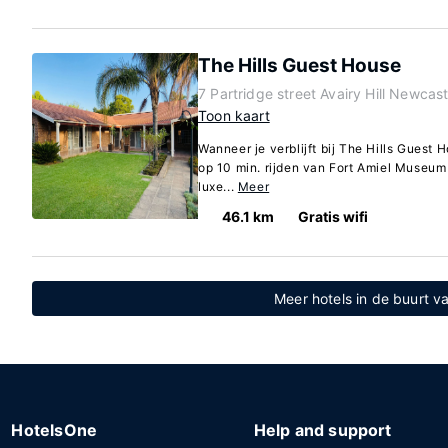
The Hills Guest House
7 Partridge street Avairy Hill Newcas
Toon kaart
Wanneer je verblijft bij The Hills Guest 
op 10 min. rijden van Fort Amiel Museum
luxe...
Meer
46.1 km
Gratis wifi
Meer hotels in de buurt 
HotelsOne
Help and support