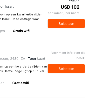
VANAF
on kaart
USD 102
per kamer / per nacht
oom op een kwartiertje rijden
e Bank. Deze cottage voor
Selecteer
gen
Gratis wifi
Voor meer info over dit
hotel:
room, 2480, ZA
Toon kaart
m op een kwartiertje rijden van
Selecteer
k. Deze lodge ligt op 13,1 km
gen
Gratis wifi