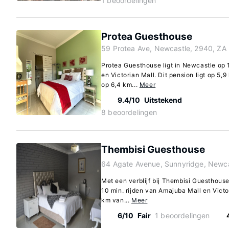
1 beoordelingen
Protea Guesthouse
59 Protea Ave, Newcastle, 2940, ZA
Protea Guesthouse ligt in Newcastle op 
en Victorian Mall. Dit pension ligt op 5
op 6,4 km...
Meer
9.4/10
Uitstekend
8 beoordelingen
Thembisi Guesthouse
64 Agate Avenue, Sunnyridge, Newca
Met een verblijf bij Thembisi Guesthouse
10 min. rijden van Amajuba Mall en Victor
km van...
Meer
6/10
Fair
1 beoordelingen