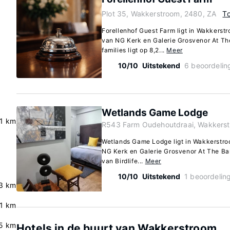
Plot 35, Wakkerstroom, 2480, ZA
To
Forellenhof Guest Farm ligt in Wakkerstr
van NG Kerk en Galerie Grosvenor At Th
families ligt op 8,2...
Meer
10/10
Uitstekend
6 beoordelin
Wetlands Game Lodge
.1 km
R543 Farm Oudehoutdraai, Wakkerst
Wetlands Game Lodge ligt in Wakkerstroo
NG Kerk en Galerie Grosvenor At The Ban
van Birdlife...
Meer
10/10
Uitstekend
1 beoordelin
3 km
.1 km
5 km
Hotels in de buurt van Wakkerstroom