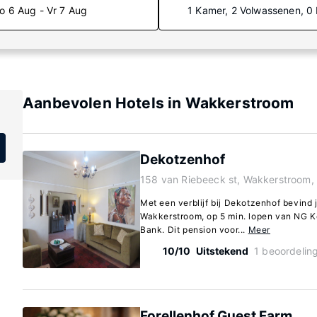
o 6 Aug - Vr 7 Aug
1 Kamer, 2 Volwassenen, 0
Aanbevolen Hotels in Wakkerstroom
Dekotzenhof
158 van Riebeeck st, Wakkerstroom,
Met een verblijf bij Dekotzenhof bevind j
Wakkerstroom, op 5 min. lopen van NG K
Bank. Dit pension voor...
Meer
10/10
Uitstekend
1 beoordelin
Forellenhof Guest Farm