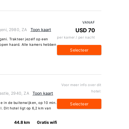
VANAF
geni, 2980, ZA
Toon kaart
USD 70
per kamer / per nacht
geni. Trakteer jezelf op een
 open haard. Alle kamers hebben
Selecteer
Voor meer info over dit
hotel:
astle, 2940, ZA
Toon kaart
e in de buitenwijken, op 10 min.
Selecteer
. Dit hotel ligt op 6,2 km van
44.8 km
Gratis wifi