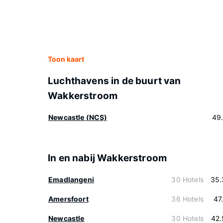
Toon kaart
Luchthavens in de buurt van
Wakkerstroom
Newcastle (NCS)
49
In en nabij Wakkerstroom
Emadlangeni
30 Hotels
35.
Amersfoort
36 Hotels
47
Newcastle
30 Hotels
42.