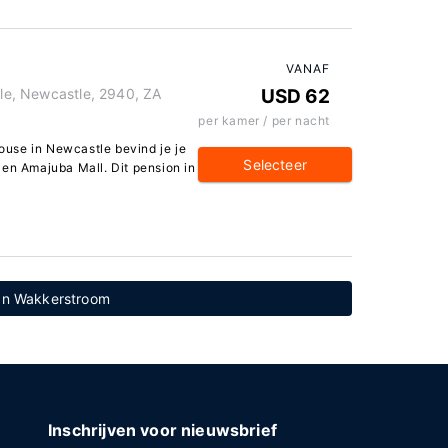
VANAF
tle, Newcastle, 2940, ZA
USD 62
per kamer / per nacht
House in Newcastle bevind je je
Selecteer
 en Amajuba Mall. Dit pension in
van Wakkerstroom
Inschrijven voor nieuwsbrief