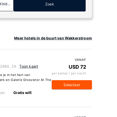
 Kinderen
Zoek
Meer hotels in de buurt van Wakkerstroom
VANAF
 2480, ZA
Toon kaart
USD 72
per kamer / per nacht
e je in het hart van
erk en Galerie Grosvenor At The
Selecteer
gen
Gratis wifi