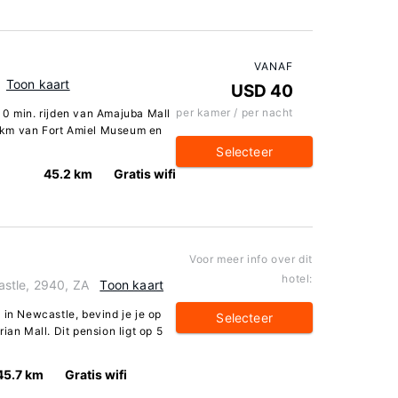
VANAF
Toon kaart
USD 40
per kamer / per nacht
10 min. rijden van Amajuba Mall
,9 km van Fort Amiel Museum en
Selecteer
45.2 km
Gratis wifi
Voor meer info over dit
hotel:
stle, 2940, ZA
Toon kaart
 in Newcastle, bevind je je op
Selecteer
ian Mall. Dit pension ligt op 5
45.7 km
Gratis wifi