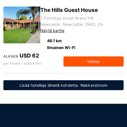
The Hills Guest House
7 Partridge street Avairy Hill
Newcastle, Newcastle, 2940, ZA
Näytä kartta
46.1 km
Ilmainen Wi-Fi
USD 62
ALKAEN
Valitse
per huone / yötä kohti
Lisää hotelleja lähellä kohdetta: Wakkerstroom