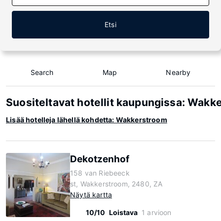
Etsi
Search
Map
Nearby
Suositeltavat hotellit kaupungissa: Wakk
Lisää hotelleja lähellä kohdetta: Wakkerstroom
Dekotzenhof
158 van Riebeeck
st, Wakkerstroom, 2480, ZA
Näytä kartta
10/10
Loistava
1 arvioon