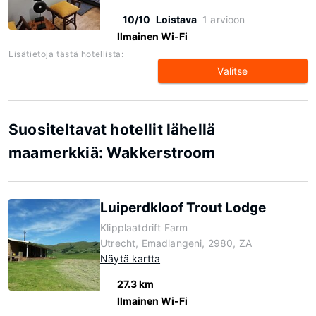
10/10
Loistava
1 arvioon
Ilmainen Wi-Fi
Lisätietoja tästä hotellista:
Valitse
Suositeltavat hotellit lähellä
maamerkkiä: Wakkerstroom
Luiperdkloof Trout Lodge
Klipplaatdrift Farm
Utrecht, Emadlangeni, 2980, ZA
Näytä kartta
27.3 km
Ilmainen Wi-Fi