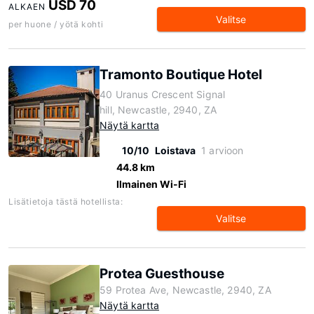
USD 70
ALKAEN
Valitse
per huone / yötä kohti
Tramonto Boutique Hotel
40 Uranus Crescent Signal
hill, Newcastle, 2940, ZA
Näytä kartta
10/10
Loistava
1 arvioon
44.8 km
Ilmainen Wi-Fi
Lisätietoja tästä hotellista:
Valitse
Protea Guesthouse
59 Protea Ave, Newcastle, 2940, ZA
Näytä kartta