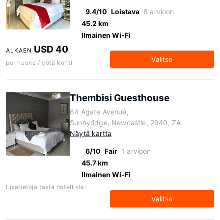
9.4/10
Loistava
8 arvioon
45.2 km
Ilmainen Wi-Fi
USD 40
ALKAEN
Valitse
per huone / yötä kohti
Thembisi Guesthouse
64 Agate Avenue,
Sunnyridge, Newcastle, 2940, ZA
Näytä kartta
6/10
Fair
1 arvioon
45.7 km
Ilmainen Wi-Fi
Lisätietoja tästä hotellista:
Valitse