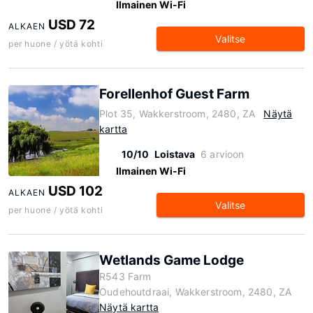
Ilmainen Wi-Fi
USD 72
ALKAEN
Valitse
per huone / yötä kohti
Forellenhof Guest Farm
Plot 35, Wakkerstroom, 2480, ZA
Näytä
kartta
10/10
Loistava
6 arvioon
Ilmainen Wi-Fi
USD 102
ALKAEN
Valitse
per huone / yötä kohti
Wetlands Game Lodge
R543 Farm
Oudehoutdraai, Wakkerstroom, 2480, ZA
Näytä kartta