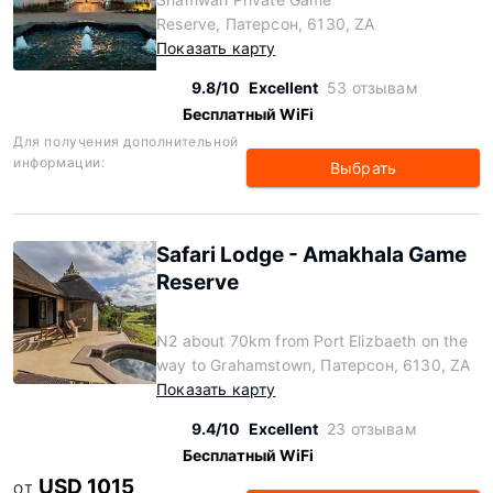
Reserve, Патерсон, 6130, ZA
Показать карту
9.8/10
Excellent
53 отзывам
Бесплатный WiFi
Для получения дополнительной
информации:
Выбрать
Safari Lodge - Amakhala Game
Reserve
N2 about 70km from Port Elizbaeth on the
way to Grahamstown, Патерсон, 6130, ZA
Показать карту
9.4/10
Excellent
23 отзывам
Бесплатный WiFi
USD 1015
ОТ