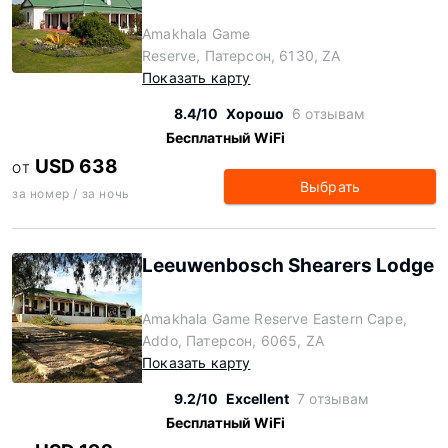
Amakhala Game
Reserve, Патерсон, 6130, ZA
Показать карту
8.4/10
Хорошо
6 отзывам
Бесплатный WiFi
USD 638
ОТ
Выбрать
за номер / за ночь
Leeuwenbosch Shearers Lodge
Amakhala Game Reserve Eastern Cape,
Addo, Патерсон, 6065, ZA
Показать карту
9.2/10
Excellent
7 отзывам
Бесплатный WiFi