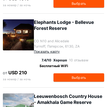
Выбрать
за номер / за ночь
Elephants Lodge - Bellevue
Forest Reserve
CO N10 and Alicedale
Turnoff, Патерсон, 6130, ZA
Показать карту
7.4/10
Хорошо
10 отзывам
Бесплатный WiFi
USD 210
ОТ
Выбрать
за номер / за ночь
Leeuwenbosch Country House
- Amakhala Game Reserve