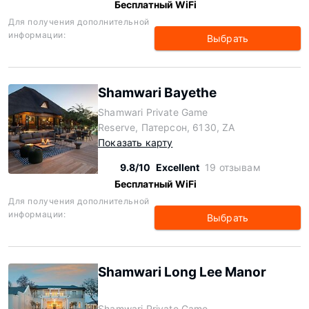
Бесплатный WiFi
Для получения дополнительной
информации:
Выбрать
Shamwari Bayethe
Shamwari Private Game
Reserve, Патерсон, 6130, ZA
Показать карту
9.8/10
Excellent
19 отзывам
Бесплатный WiFi
Для получения дополнительной
информации:
Выбрать
Shamwari Long Lee Manor
Shamwari Private Game