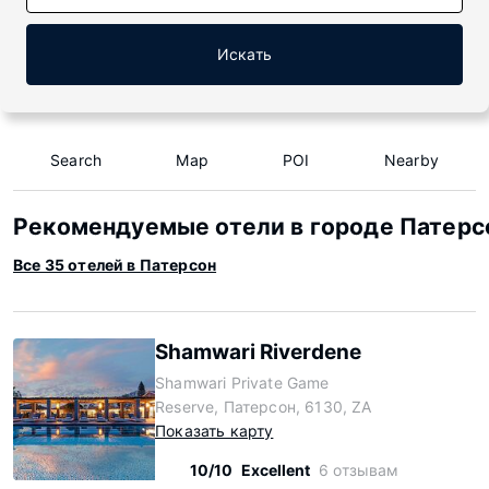
Искать
Search
Map
POI
Nearby
Рекомендуемые отели в городе Патерс
Все 35 отелей в Патерсон
Shamwari Riverdene
Shamwari Private Game
Reserve, Патерсон, 6130, ZA
Показать карту
10/10
Excellent
6 отзывам