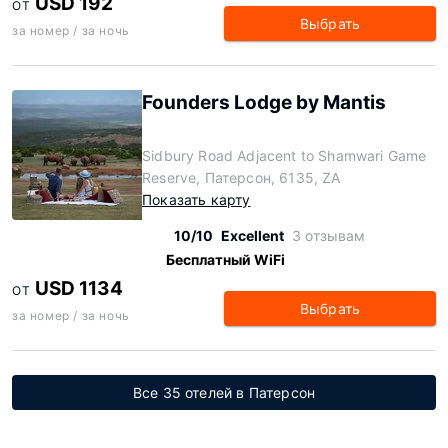
USD 192
ОТ
Выбрать
за номер / за ночь
Founders Lodge by Mantis
Sidbury Road Adjacent to Shamwari Game
Reserve, Патерсон, 6135, ZA
Показать карту
10/10
Excellent
3 отзывам
Бесплатный WiFi
USD 1134
ОТ
Выбрать
за номер / за ночь
Все 35 отелей в Патерсон