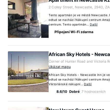
Apartment in Newcastle K
2 Colley Street, Newcastle, 2940, ZA
Tento apartmán je ve městě Newcastle.
odtud se nachází Nákupní centrum Amaj
centrum. Tento apartmán...
Další
Připojení Wi-Fi zdarma
African Sky Hotels - Newca
Corner of Hunter Road and Victoria 
Ukázat mapu
African Sky Hotels - Newcastle Inn je 
odtud se nachází Nákupní centrum Amaju
Viktoriánské nákupní...
Další
8.6/10
Dobré
7 hodnoceních