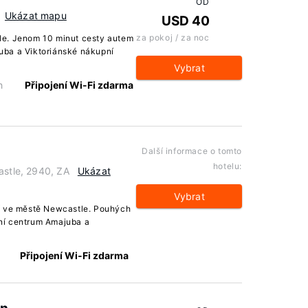
OD
Ukázat mapu
USD 40
za pokoj / za noc
le. Jenom 10 minut cesty autem
uba a Viktoriánské nákupní
Vybrat
h
Připojení Wi-Fi zdarma
Další informace o tomto
hotelu:
astle, 2940, ZA
Ukázat
Vybrat
í ve městě Newcastle. Pouhých
ní centrum Amajuba a
Připojení Wi-Fi zdarma