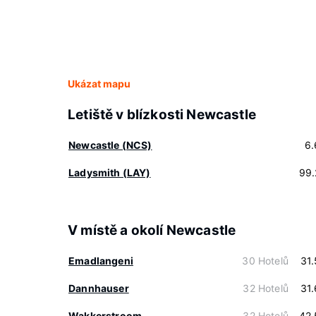
Ukázat mapu
Letiště v blízkosti Newcastle
Newcastle (NCS)
6.
Ladysmith (LAY)
99.
V místě a okolí Newcastle
Emadlangeni
30 Hotelů
31
Dannhauser
32 Hotelů
31
Wakkerstroom
32 Hotelů
42.