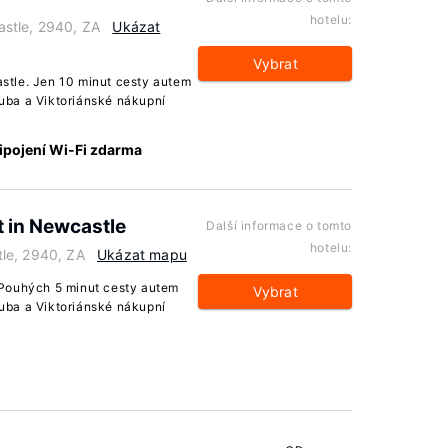
hotelu:
stle, 2940, ZA
Ukázat
Vybrat
stle. Jen 10 minut cesty autem
uba a Viktoriánské nákupní
ipojení Wi-Fi zdarma
 in Newcastle
Další informace o tomto
hotelu:
le, 2940, ZA
Ukázat mapu
 Pouhých 5 minut cesty autem
Vybrat
uba a Viktoriánské nákupní