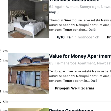
64 Agate Avenue, Sunnyridge, Newca
mapu
Thembisi Guesthouse je ve městě Newca
odtud se nachází Nákupní centrum Amaj
centrum. Tento penzion...
Další
6/10
Fair
1 hodnoceních
Př
6 km
Value for Money Apartment
2 km
63 Tielmansroos Apartment, Newcast
Tento apartmán je ve městě Newcastle.
odtud se nachází Nákupní centrum Amaj
centrum. Tento apartmán...
Další
Připojení Wi-Fi zdarma
.5 km
.6 km
Protea Guesthouse
5 km