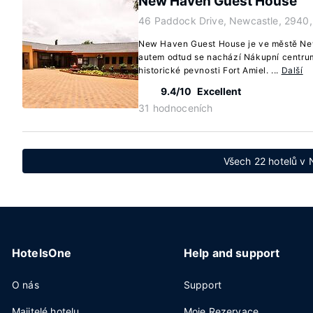
New Haven Guest House
46 Paddock Drive, Newcastle, 2940,
New Haven Guest House je ve městě New
autem odtud se nachází Nákupní centr
historické pevnosti Fort Amiel. ...
Další
9.4/10
Excellent
31 hodnoceních
Všech 22 hotelů v
HotelsOne
Help and support
O nás
Support
Majitelé hotelu
Moje Rezervace