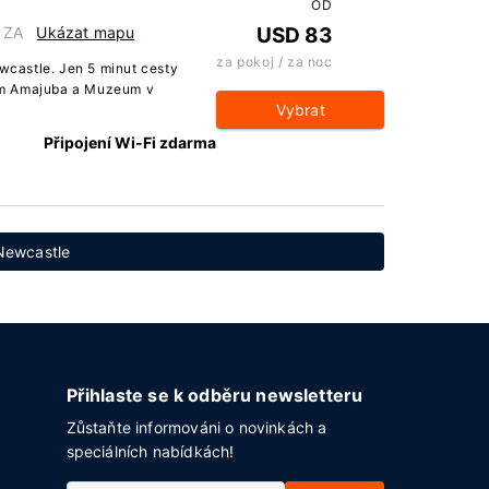
OD
 ZA
Ukázat mapu
USD 83
za pokoj / za noc
castle. Jen 5 minut cesty
um Amajuba a Muzeum v
Vybrat
Připojení Wi-Fi zdarma
 Newcastle
Přihlaste se k odběru newsletteru
Zůstaňte informováni o novinkách a
speciálních nabídkách!