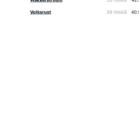
Volksrust
36 Hotelů
40.