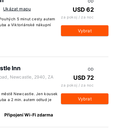
zn
OD
Ukázat mapu
USD 62
za pokoj / za noc
 Pouhých 5 minut cesty autem
uba a Viktoriánské nákupní
Vybrat
stle Inn
OD
Road, Newcastle, 2940, ZA
USD 72
za pokoj / za noc
ve městě Newcastle. Jen kousek
Vybrat
ba a 2 min. autem odtud je
Připojení Wi-Fi zdarma