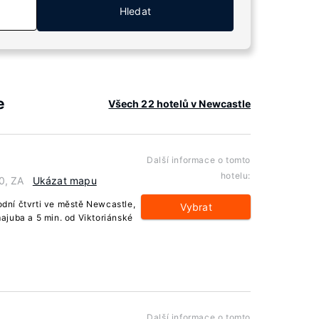
Hledat
e
Všech 22 hotelů v Newcastle
Další informace o tomto
hotelu:
0, ZA
Ukázat mapu
ní čtvrti ve městě Newcastle,
Vybrat
ajuba a 5 min. od Viktoriánské
Další informace o tomto