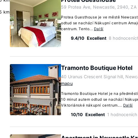
59 Protea Ave, Newcastle, 2940, ZA
5 km
Protea Guesthouse je ve městě Newcast
odtud se nachází Nákupní centrum Amaj
centrum. Tento...
Další
9.4/10
Excellent
8 hodnoceníc
Tramonto Boutique Hotel
40 Uranus Crescent Signal hill, Newc
mapu
Tramonto Boutique Hotel je na předměst
10 minut autem odtud se nachází Nákup
Viktoriánské nákupní centrum....
Další
10/10
Excellent
1 hodnoceních