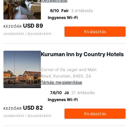
megjelenítése
6/10
Fair
3 értékelés
Ingyenes Wi-Fi
USD 89
KEZDŐÁR
Kiválasztás
szobánként / éjszakánként
Kuruman Inn by Country Hotels
Corner of De Jager and Main
Road, Kuruman, 8460, ZA
Térkép megjelenítése
7.6/10
Jó
21 értékelés
Ingyenes Wi-Fi
USD 82
KEZDŐÁR
Kiválasztás
szobánként / éjszakánként