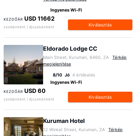
Ingyenes Wi-Fi
USD 11662
KEZDŐÁR
Kiválasztás
szobánként / éjszakánként
Eldorado Lodge CC
Main Street, Kuruman, 8460, ZA
Térkép
megjelenítése
8/10
Jó
4 értékelés
Ingyenes Wi-Fi
USD 60
KEZDŐÁR
Kiválasztás
szobánként / éjszakánként
Kuruman Hotel
12 Winkel Street, Kuruman, ZA
Térkép