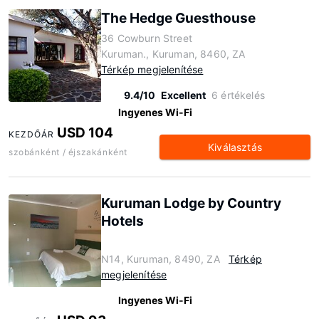
The Hedge Guesthouse
36 Cowburn Street
Kuruman., Kuruman, 8460, ZA
Térkép megjelenítése
9.4/10
Excellent
6 értékelés
Ingyenes Wi-Fi
USD 104
KEZDŐÁR
Kiválasztás
szobánként / éjszakánként
Kuruman Lodge by Country
Hotels
N14, Kuruman, 8490, ZA
Térkép
megjelenítése
Ingyenes Wi-Fi