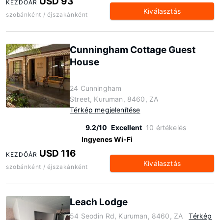
USD 93
KEZDŐÁR
Kiválasztás
szobánként / éjszakánként
Cunningham Cottage Guest
House
24 Cunningham
Street, Kuruman, 8460, ZA
Térkép megjelenítése
9.2/10
Excellent
10 értékelés
Ingyenes Wi-Fi
USD 116
KEZDŐÁR
Kiválasztás
szobánként / éjszakánként
Leach Lodge
54 Seodin Rd, Kuruman, 8460, ZA
Térkép