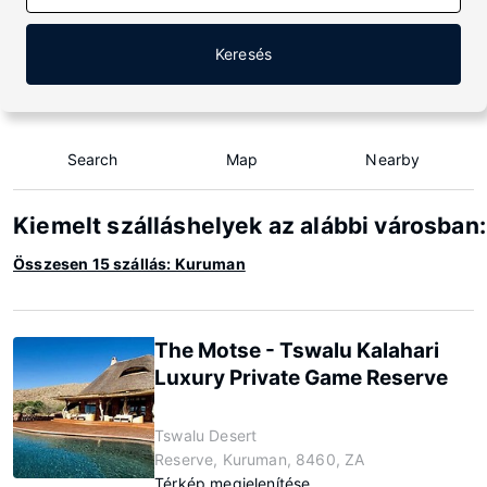
Keresés
Search
Map
Nearby
Kiemelt szálláshelyek az alábbi városban
Összesen 15 szállás: Kuruman
The Motse - Tswalu Kalahari
Luxury Private Game Reserve
Tswalu Desert
Reserve, Kuruman, 8460, ZA
Térkép megjelenítése