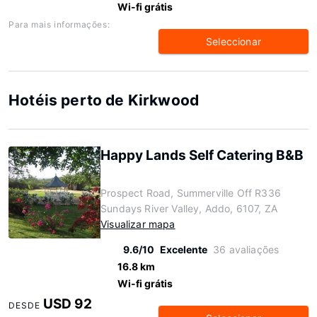
Wi-fi grátis
Para mais informações:
Seleccionar
Hotéis perto de Kirkwood
Happy Lands Self Catering B&B
Prospect Road, Summerville Off R336
Sundays River Valley, Addo, 6107, ZA
Visualizar mapa
9.6/10
Excelente
36 avaliações
16.8 km
Wi-fi grátis
USD 92
DESDE