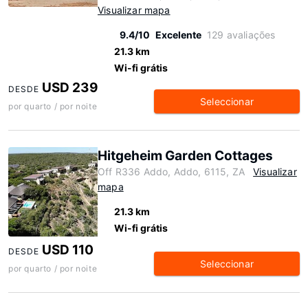
Visualizar mapa
9.4/10
Excelente
129 avaliações
21.3 km
Wi-fi grátis
USD 239
DESDE
Seleccionar
por quarto / por noite
Hitgeheim Garden Cottages
Off R336 Addo, Addo, 6115, ZA
Visualizar
mapa
21.3 km
Wi-fi grátis
USD 110
DESDE
Seleccionar
por quarto / por noite