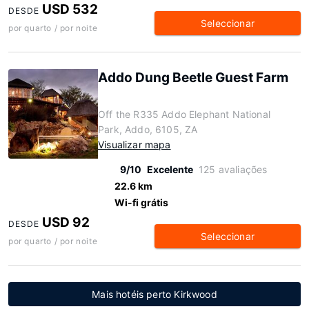
USD 532
DESDE
Seleccionar
por quarto / por noite
Addo Dung Beetle Guest Farm
Off the R335 Addo Elephant National
Park, Addo, 6105, ZA
Visualizar mapa
9/10
Excelente
125 avaliações
22.6 km
Wi-fi grátis
USD 92
DESDE
Seleccionar
por quarto / por noite
Mais hotéis perto Kirkwood