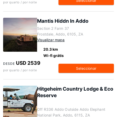
Seleccionar
por quarto / por noite
Mantis Hiddn In Addo
Section 2 Farm 37
Frostdale, Addo, 6105, ZA
Visualizar mapa
20.3 km
Wi-fi grátis
USD 2539
DESDE
Seleccionar
por quarto / por noite
Hitgeheim Country Lodge & Eco
Reserve
Off R336 Addo Outside Addo Elephant
National Park, Addo, 6115, ZA