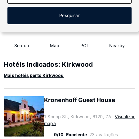
Pesquisar
Search
Map
POI
Nearby
Hotéis Indicados: Kirkwood
Mais hotéis perto Kirkwood
Kronenhoff Guest House
1 Sonop St., Kirkwood, 6120, ZA
Visualizar
mapa
9/10
Excelente
23 avaliações