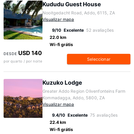
Kududu Guest House
Nooitgedacht Road, Addo, 6115, ZA
Visualizar mapa
9/10
Excelente
52 avaliações
22.0 km
Wi-fi grátis
USD 140
DESDE
Seleccionar
por quarto / por noite
Kuzuko Lodge
Greater Addo Region Olivenfonteins Farm
Kommadagga, Addo, 5800, ZA
Visualizar mapa
9.4/10
Excelente
75 avaliações
22.4 km
Wi-fi grátis