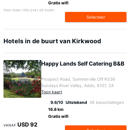
Gratis wifi
Voor meer info over dit hotel:
Selecteer
Hotels in de buurt van Kirkwood
Happy Lands Self Catering B&B
Prospect Road, Summerville Off R336
Sundays River Valley, Addo, 6107, ZA
Toon kaart
9.6/10
Uitstekend
36 beoordelingen
16.8 km
Gratis wifi
USD 92
VANAF