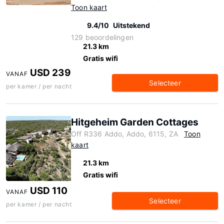
Toon kaart
9.4/10
Uitstekend
129 beoordelingen
21.3 km
Gratis wifi
USD 239
VANAF
Selecteer
per kamer / per nacht
Hitgeheim Garden Cottages
Off R336 Addo, Addo, 6115, ZA
Toon
kaart
21.3 km
Gratis wifi
USD 110
VANAF
Selecteer
per kamer / per nacht