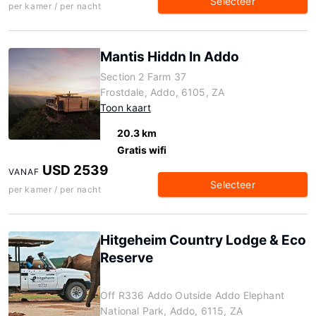
Selecteer
per kamer / per nacht
Mantis Hiddn In Addo
Section 2 Farm 37
Frostdale, Addo, 6105, ZA
Toon kaart
20.3 km
Gratis wifi
USD 2539
VANAF
Selecteer
per kamer / per nacht
Hitgeheim Country Lodge & Eco
Reserve
Off R336 Addo Outside Addo Elephant
National Park, Addo, 6115, ZA