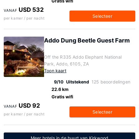
Gratis wifi
USD 532
VANAF
Selecteer
per kamer / per nacht
Addo Dung Beetle Guest Farm
Off the R335 Addo Elephant National
Park, Addo, 6105, ZA
Toon kaart
9/10
Uitstekend
125 beoordelingen
22.6 km
Gratis wifi
USD 92
VANAF
Selecteer
per kamer / per nacht
Meer hotels in de buurt van Kirkwood