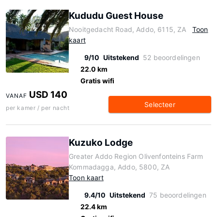
Kududu Guest House
Nooitgedacht Road, Addo, 6115, ZA
Toon
kaart
9/10
Uitstekend
52 beoordelingen
22.0 km
Gratis wifi
USD 140
VANAF
Selecteer
per kamer / per nacht
Kuzuko Lodge
Greater Addo Region Olivenfonteins Farm
Kommadagga, Addo, 5800, ZA
Toon kaart
9.4/10
Uitstekend
75 beoordelingen
22.4 km