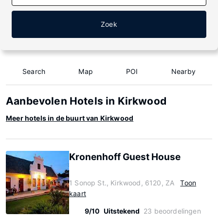
Zoek
Search
Map
POI
Nearby
Aanbevolen Hotels in Kirkwood
Meer hotels in de buurt van Kirkwood
Kronenhoff Guest House
1 Sonop St., Kirkwood, 6120, ZA
Toon
kaart
9/10
Uitstekend
23 beoordelingen