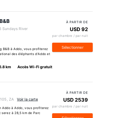
 B&B
À PARTIR DE
6 Sundays River
USD 92
par chambre / par nuit
Sélectionner
g B&B à Addo, vous profiterez
ational des éléphants d'Addo et
6.8 km
Accès Wi-Fi gratuit
À PARTIR DE
6105, ZA
Voir la carte
USD 2539
par chambre / par nuit
n Addo à Addo, vous profiterez
t serez à 28,5 km de Parc
Sélectionner