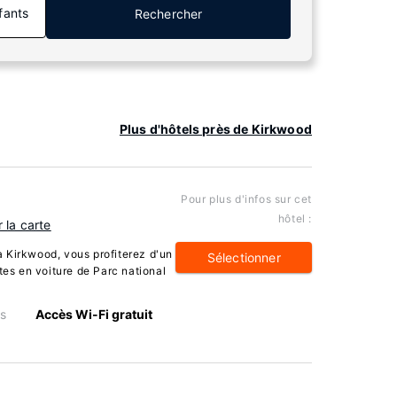
fants
Rechercher
Plus d'hôtels près de Kirkwood
Pour plus d'infos sur cet
hôtel :
r la carte
 Kirkwood, vous profiterez d'un
Sélectionner
tes en voiture de Parc national
s
Accès Wi-Fi gratuit