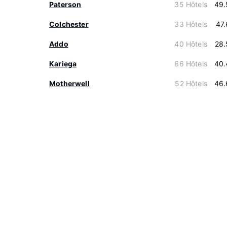
Paterson
35 Hôtels
49.
Colchester
33 Hôtels
47
Addo
40 Hôtels
28.
Kariega
66 Hôtels
40.
Motherwell
52 Hôtels
46.