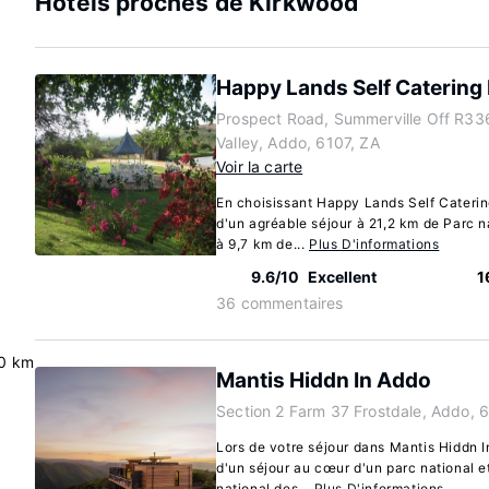
Hôtels proches de Kirkwood
Happy Lands Self Catering
Prospect Road, Summerville Off R33
Valley, Addo, 6107, ZA
Voir la carte
En choisissant Happy Lands Self Caterin
d'un agréable séjour à 21,2 km de Parc n
à 9,7 km de...
Plus D'informations
9.6/10
Excellent
1
36 commentaires
.0 km
Mantis Hiddn In Addo
Section 2 Farm 37 Frostdale, Addo, 
Lors de votre séjour dans Mantis Hiddn I
d'un séjour au cœur d'un parc national e
national des...
Plus D'informations