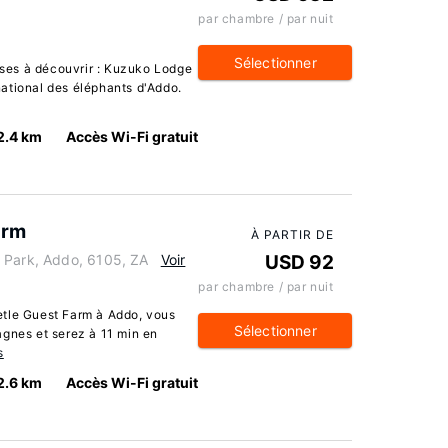
par chambre / par nuit
Sélectionner
ses à découvrir : Kuzuko Lodge
ational des éléphants d'Addo.
2.4 km
Accès Wi-Fi gratuit
arm
À PARTIR DE
 Park, Addo, 6105, ZA
Voir
USD 92
par chambre / par nuit
etle Guest Farm à Addo, vous
Sélectionner
agnes et serez à 11 min en
s
2.6 km
Accès Wi-Fi gratuit