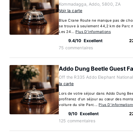
Kommadagga, Addo, 5800, ZA
Voir la carte
Blue Crane Route ne manque pas de cho
se trouve à seulement 44,2 km de Parc n
Les 24...
Plus D'informations
9.4/10
Excellent
2
75 commentaires
Addo Dung Beetle Guest F
Off the R335 Addo Elephant National
la carte
Lors de votre séjour dans Addo Dung Be
profiterez d'un séjour au cœur des mont
voiture du site Parc...
Plus D'information
9/10
Excellent
2
125 commentaires