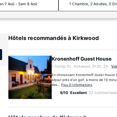
en 7 Aoû - Sam 8 Aoû
1 Chambre, 2 Adultes, 0 En
Hôtels recommandés à Kirkwood
Kronenhoff Guest House
1 Sonop St., Kirkwood, 6120, ZA
Voi
En choisissant Kronenhoff Guest House à
séjour près d'un golf, à moins de 10 minu
des...
Plus D'informations
9/10
Excellent
23 commentaire