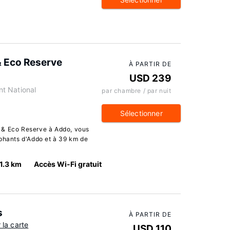
& Eco Reserve
À PARTIR DE
USD 239
t National
par chambre / par nuit
Sélectionner
 & Eco Reserve à Addo, vous
éphants d'Addo et à 39 km de
1.3 km
Accès Wi-Fi gratuit
s
À PARTIR DE
r la carte
USD 110