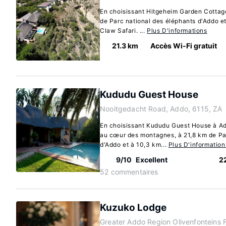
En choisissant Hitgeheim Garden Cottag
de Parc national des éléphants d'Addo e
Claw Safari. ...
Plus D'informations
21.3 km
Accès Wi-Fi gratuit
Kududu Guest House
Nooitgedacht Road, Addo, 6115, ZA
En choisissant Kududu Guest House à Add
au cœur des montagnes, à 21,8 km de Pa
d'Addo et à 10,3 km...
Plus D'information
9/10
Excellent
2
52 commentaires
Kuzuko Lodge
Greater Addo Region Olivenfonteins 