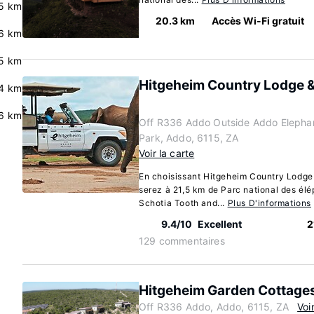
5 km
20.3 km
Accès Wi-Fi gratuit
.6 km
5 km
Hitgeheim Country Lodge 
4 km
6 km
Off R336 Addo Outside Addo Elephan
Park, Addo, 6115, ZA
Voir la carte
En choisissant Hitgeheim Country Lodge
serez à 21,5 km de Parc national des él
Schotia Tooth and...
Plus D'informations
9.4/10
Excellent
2
129 commentaires
Hitgeheim Garden Cottage
Off R336 Addo, Addo, 6115, ZA
Voi