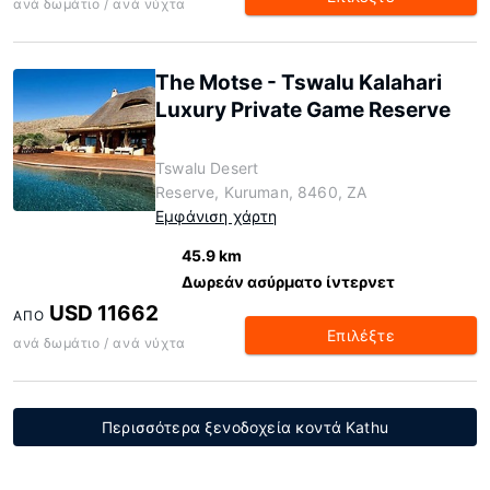
ανά δωμάτιο / ανά νύχτα
The Motse - Tswalu Kalahari
Luxury Private Game Reserve
Tswalu Desert
Reserve, Kuruman, 8460, ZA
Εμφάνιση χάρτη
45.9 km
Δωρεάν ασύρματο ίντερνετ
USD 11662
ΑΠΌ
Επιλέξτε
ανά δωμάτιο / ανά νύχτα
Περισσότερα ξενοδοχεία κοντά Kathu