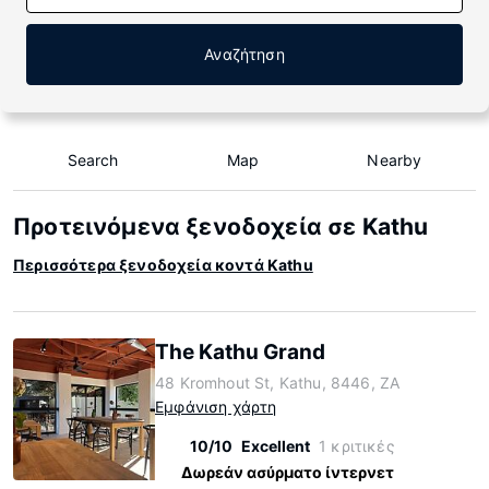
Αναζήτηση
Search
Map
Nearby
Προτεινόμενα ξενοδοχεία σε Kathu
Περισσότερα ξενοδοχεία κοντά Kathu
The Kathu Grand
48 Kromhout St, Kathu, 8446, ZA
Εμφάνιση χάρτη
10/10
Excellent
1 κριτικές
Δωρεάν ασύρματο ίντερνετ