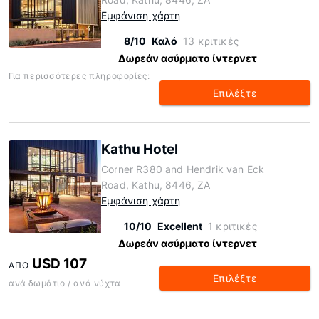
Εμφάνιση χάρτη
8/10
Καλό
13 κριτικές
Δωρεάν ασύρματο ίντερνετ
Για περισσότερες πληροφορίες:
Επιλέξτε
Kathu Hotel
Corner R380 and Hendrik van Eck
Road, Kathu, 8446, ZA
Εμφάνιση χάρτη
10/10
Excellent
1 κριτικές
Δωρεάν ασύρματο ίντερνετ
USD 107
ΑΠΌ
Επιλέξτε
ανά δωμάτιο / ανά νύχτα