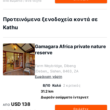
ανά δωμάτιο / ανά νύχτα
Προτεινόμενα ξενοδοχεία κοντά σε
Kathu
Gamagara Africa private nature
reserve
Farm Weybridge, Dibeng
/Deben,, Sishen, 8463, ZA
Εμφάνιση χάρτη
8/10
Καλό
2 κριτικές
31.2 km
Δωρεάν ασύρματο ίντερνετ
USD 138
ΑΠΌ
Επιλέξτε