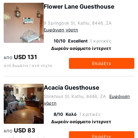
Flower Lane Guesthouse
9 Springbok St, Kathu, 8446, ZA
Εμφάνιση χάρτη
10/10
Excellent
1 κριτικές
Δωρεάν ασύρματο ίντερνετ
USD 131
ΑΠΌ
Επιλέξτε
ανά δωμάτιο / ανά νύχτα
Acacia Guesthouse
Stinkhout St, Kathu, 8446, ZA
Εμφάνιση
χάρτη
8/10
Καλό
1 κριτικές
Δωρεάν ασύρματο ίντερνετ
USD 83
ΑΠΌ
Επιλέξτε