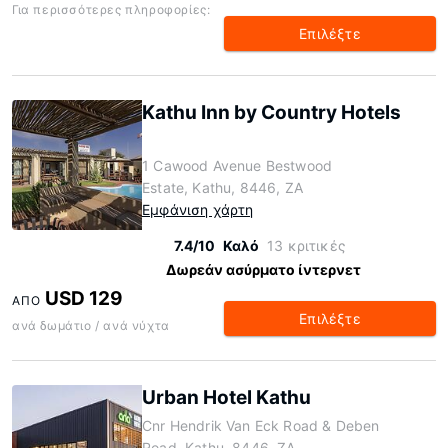
Για περισσότερες πληροφορίες:
Επιλέξτε
Kathu Inn by Country Hotels
1 Cawood Avenue Bestwood
Estate, Kathu, 8446, ZA
Εμφάνιση χάρτη
7.4/10
Καλό
13 κριτικές
Δωρεάν ασύρματο ίντερνετ
USD 129
ΑΠΌ
Επιλέξτε
ανά δωμάτιο / ανά νύχτα
Urban Hotel Kathu
Cnr Hendrik Van Eck Road & Deben
Road, Kathu, 8446, ZA