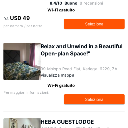
8.4/10
Buono
8 recensioni
Wi-Fi gratuito
USD 49
DA
Seleziona
per camera / per notte
Relax and Unwind in a Beautiful
Open-plan Space!"
99 Molopo Road Flat, Kariega, 6229, ZA
Visualizza mappa
Wi-Fi gratuito
Per maggiori informazioni:
Seleziona
HEBA GUESTLODGE