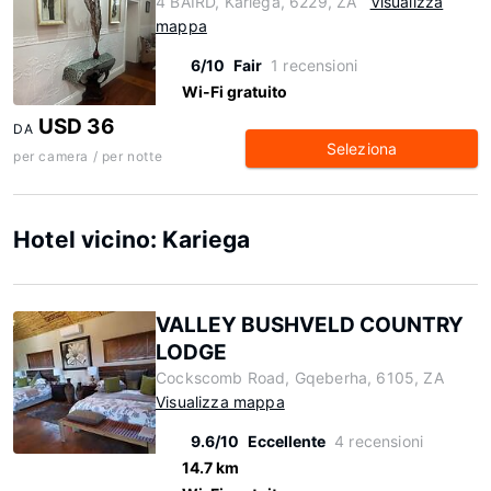
4 BAIRD, Kariega, 6229, ZA
Visualizza
mappa
6/10
Fair
1 recensioni
Wi-Fi gratuito
USD 36
DA
Seleziona
per camera / per notte
Hotel vicino: Kariega
VALLEY BUSHVELD COUNTRY
LODGE
Cockscomb Road, Gqeberha, 6105, ZA
Visualizza mappa
9.6/10
Eccellente
4 recensioni
14.7 km