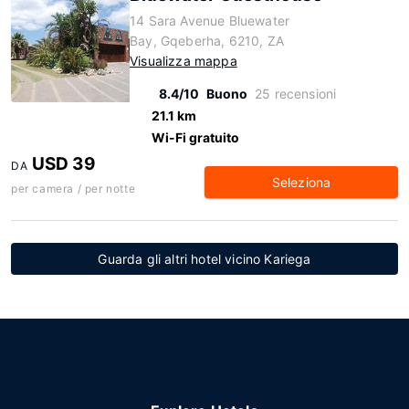
14 Sara Avenue Bluewater
Bay, Gqeberha, 6210, ZA
Visualizza mappa
8.4/10
Buono
25 recensioni
21.1 km
Wi-Fi gratuito
USD 39
DA
Seleziona
per camera / per notte
Guarda gli altri hotel vicino Kariega