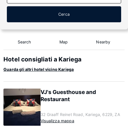
Cerca
Search
Map
Nearby
Hotel consigliati a Kariega
Guarda gli altri hotel vicino Kariega
VJ's Guesthouse and
Restaurant
32 Graaff Reinet Road, Kariega, 6229, ZA
Visualizza mappa