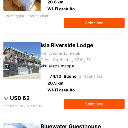
20.8 km
Wi-Fi gratuito
Per maggiori informazioni:
Seleziona
Isla Riverside Lodge
156 Amsterdamhoek
Drive, Gqeberha, 6210, ZA
Visualizza mappa
7.4/10
Buono
3 recensioni
20.9 km
Wi-Fi gratuito
USD 62
DA
Seleziona
per camera / per notte
Bluewater Guesthouse