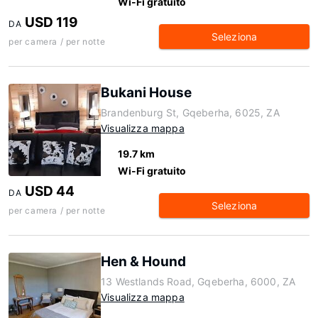
Wi-Fi gratuito
USD 119
DA
Seleziona
per camera / per notte
Bukani House
Brandenburg St, Gqeberha, 6025, ZA
Visualizza mappa
19.7 km
Wi-Fi gratuito
USD 44
DA
Seleziona
per camera / per notte
Hen & Hound
13 Westlands Road, Gqeberha, 6000, ZA
Visualizza mappa